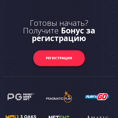
Готовы начать?
Получите
Бонус за
регистрацию
РЕГИСТРАЦИЯ