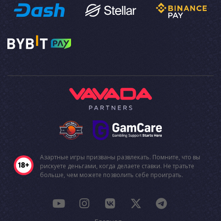
Азартные игры призваны развлекать. Помните, что вы
рискуете деньгами, когда делаете ставки. Не тратьте
больше, чем можете позволить себе проиграть.