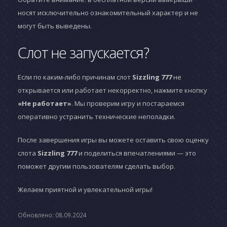
носят исключительно ознакомительный характер и не
могут быть выведены.
Слот не запускается?
Если по каким-либо причинам слот
Sizzling 777
не
открывается или работает некорректно, нажмите кнопку
«Не работает»
. Мы проверим игру и постараемся
оперативно устранить технические неполадки.
После завершения игры вы можете оставить свою оценку
слота
Sizzling 777
и поделиться впечатлениями — это
поможет другим пользователям сделать выбор.
Желаем приятной и увлекательной игры!
Обновлено:
08.09.2024