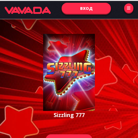
ВХОД
Sizzling 777