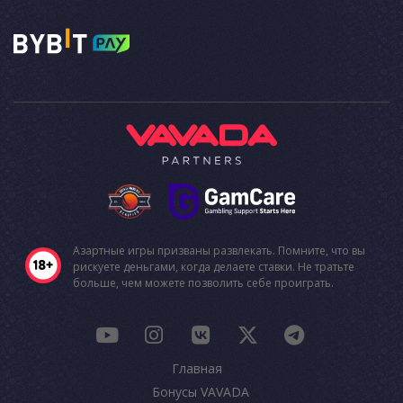
Азартные игры призваны развлекать. Помните, что вы
рискуете деньгами, когда делаете ставки. Не тратьте
больше, чем можете позволить себе проиграть.
Главная
Бонусы VAVADA