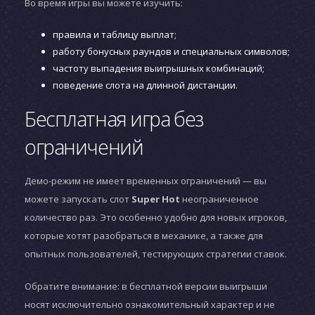
Во время игры вы можете изучить:
правила и таблицу выплат;
работу бонусных раундов и специальных символов;
частоту выпадения выигрышных комбинаций;
поведение слота на длинной дистанции.
Бесплатная игра без
ограничений
Демо-режим не имеет временных ограничений — вы
можете запускать слот
Super Hot
неограниченное
количество раз. Это особенно удобно для новых игроков,
которые хотят разобраться в механике, а также для
опытных пользователей, тестирующих стратегии ставок.
Обратите внимание: в бесплатной версии выигрыши
носят исключительно ознакомительный характер и не