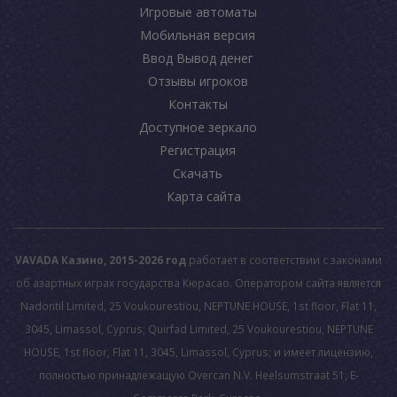
Игровые автоматы
Мобильная версия
Ввод Вывод денег
Отзывы игроков
Контакты
Доступное зеркало
Регистрация
Скачать
Карта сайта
VAVADA Казино, 2015-2026 год
работает в соответствии с законами
об азартных играх государства Кюрасао. Оператором сайта является
Nadontil Limited, 25 Voukourestiou, NEPTUNE HOUSE, 1st floor, Flat 11,
3045, Limassol, Cyprus; Quirfad Limited, 25 Voukourestiou, NEPTUNE
HOUSE, 1st floor, Flat 11, 3045, Limassol, Cyprus; и имеет лицензию,
полностью принадлежащую Overcan N.V. Heelsumstraat 51, E-