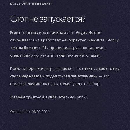
могут быть выведены.
Слот не запускается?
Если по каким-либо причинам слот
Vegas Hot
не
открывается или работает некорректно, нажмите кнопку
«Не работает»
. Мы проверим игру и постараемся
оперативно устранить технические неполадки.
После завершения игры вы можете оставить свою оценку
слота
Vegas Hot
и поделиться впечатлениями — это
поможет другим пользователям сделать выбор.
Желаем приятной и увлекательной игры!
Обновлено:
08.09.2024