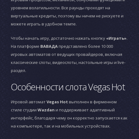
уровнем волатильности. Все раунды проходят на
виртуальные кредиты, поэтому вы ничем не рискуете и
можете играть в удобном темпе.
Чтобы начать игру, достаточно нажать кнопку
«Играть»
.
На платформе
ВАВАДА
представлено более 10 000
игровых автоматов от ведущих провайдеров, включая
классические слоты, видеослоты, настольные игры и live-
раздел.
Особенности слота Vegas Hot
Игровой автомат
Vegas Hot
выполнен в фирменном
стиле студии
Wazdan
и поддерживает адаптивный
интерфейс, благодаря чему он корректно запускается как
на компьютере, так и на мобильных устройствах.