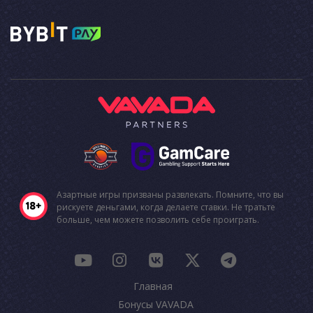
Азартные игры призваны развлекать. Помните, что вы
рискуете деньгами, когда делаете ставки. Не тратьте
больше, чем можете позволить себе проиграть.
Главная
Бонусы VAVADA