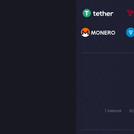
Главная
Б