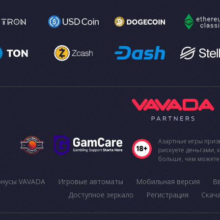
Азартные игры призв
рискуете деньгами, к
больше, чем можете 
онусы VAVADA
Игровые автоматы
Мобильная версия
В
Доступное зеркало
Регистрация
Скач