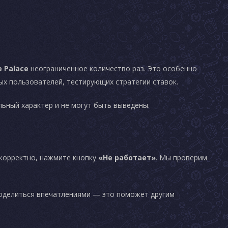
 Palace
неограниченное количество раз. Это особенно
ых пользователей, тестирующих стратегии ставок.
ьный характер и не могут быть выведены.
корректно, нажмите кнопку
«Не работает»
. Мы проверим
оделиться впечатлениями — это поможет другим