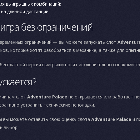
ия выигрышных комбинаций;
 на длинной дистанции.
 игра без ограничений
временных ограничений — вы можете запускать слот
Adventure
ков, которые хотят разобраться в механике, а также для опытн
 бесплатной версии выигрыши носят исключительно ознакомител
ускается?
ричинам слот
Adventure Palace
не открывается или работает не
еративно устранить технические неполадки.
ы вы можете оставить свою оценку слота
Adventure Palace
и п
ь выбор.