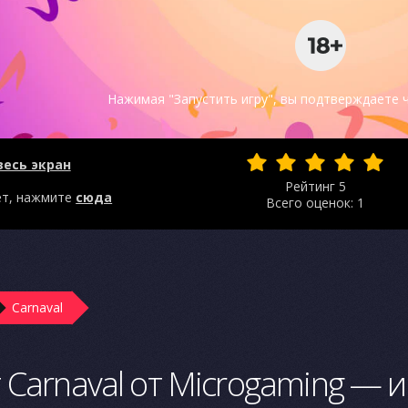
Нажимая "Запустить игру", вы подтверждаете ч
весь экран
Рейтинг
5
ет, нажмите
сюда
Всего оценок:
1
Carnaval
 Carnaval от Microgaming — 