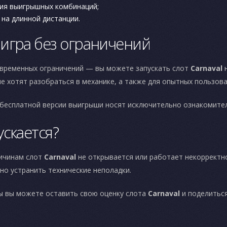
ия выигрышных комбинаций;
 на длинной дистанции.
 игра без ограничений
временных ограничений — вы можете запускать слот
Carnaval
н
е хотят разобраться в механике, а также для опытных пользова
 бесплатной версии выигрыши носят исключительно ознакомител
ускается?
ричинам слот
Carnaval
не открывается или работает некорректн
но устранить технические неполадки.
ы вы можете оставить свою оценку слота
Carnaval
и поделитьс