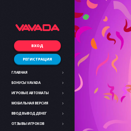
ВХОД
РЕГИСТРАЦИЯ
ГЛАВНАЯ
БОНУСЫ VAVADA
ИГРОВЫЕ АВТОМАТЫ
МОБИЛЬНАЯ ВЕРСИЯ
ВВОД ВЫВОД ДЕНЕГ
ОТЗЫВЫ ИГРОКОВ