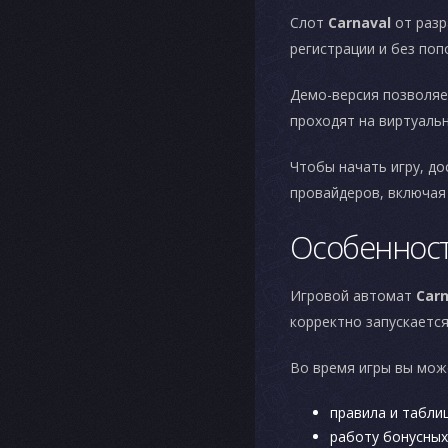
Слот
Carnaval
от раз
регистрации и без поп
Демо-версия позволяе
проходят на виртуальн
Чтобы начать игру, д
провайдеров, включая 
Особенности
Игровой автомат
Carn
корректно запускается
Во время игры вы мож
правила и табли
работу бонусных