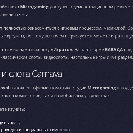
работчика
Microgaming
доступен в демонстрационном режиме. 
олнения счёта.
т полностью ознакомиться с игровым процессом, механикой, бо
ые кредиты, поэтому вы ничем не рискуете и можете играть в у
остаточно нажать кнопку
«Играть»
. На платформе
ВАВАДА
пред
классические слоты, видеослоты, настольные игры и live-раздел.
 слота Carnaval
aval
выполнен в фирменном стиле студии
Microgaming
и подде
 как на компьютере, так и на мобильных устройствах.
ете изучить:
цу выплат;
 раундов и специальных символов;