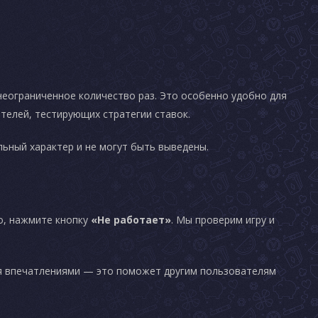
еограниченное количество раз. Это особенно удобно для
телей, тестирующих стратегии ставок.
ьный характер и не могут быть выведены.
о, нажмите кнопку
«Не работает»
. Мы проверим игру и
я впечатлениями — это поможет другим пользователям