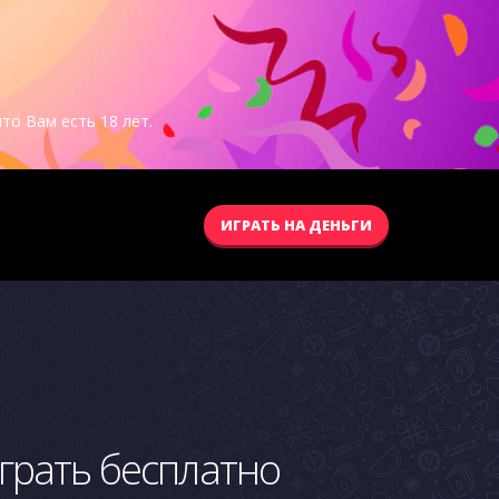
то Вам есть 18 лет.
ИГРАТЬ НА ДЕНЬГИ
играть бесплатно