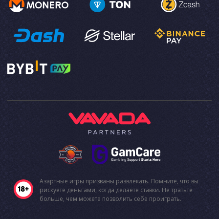
Азартные игры призваны развлекать. Помните, что вы
рискуете деньгами, когда делаете ставки. Не тратьте
больше, чем можете позволить себе проиграть.