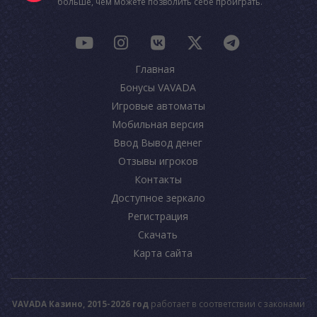
больше, чем можете позволить себе проиграть.
Главная
Бонусы VAVADA
Игровые автоматы
Мобильная версия
Ввод Вывод денег
Отзывы игроков
Контакты
Доступное зеркало
Регистрация
Скачать
Карта сайта
VAVADA Казино, 2015-2026 год
работает в соответствии с законами