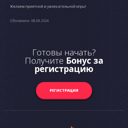
Желаем приятной и увлекательной игры!
Обновлено:
08.09.2024
Готовы начать?
Получите
Бонус за
регистрацию
РЕГИСТРАЦИЯ