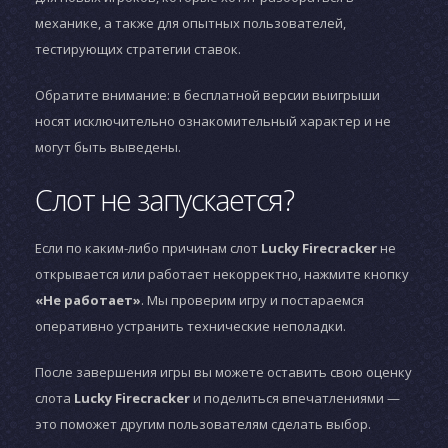
механике, а также для опытных пользователей,
тестирующих стратегии ставок.
Обратите внимание: в бесплатной версии выигрыши
носят исключительно ознакомительный характер и не
могут быть выведены.
Слот не запускается?
Если по каким-либо причинам слот
Lucky Firecracker
не
открывается или работает некорректно, нажмите кнопку
«Не работает»
. Мы проверим игру и постараемся
оперативно устранить технические неполадки.
После завершения игры вы можете оставить свою оценку
слота
Lucky Firecracker
и поделиться впечатлениями —
это поможет другим пользователям сделать выбор.