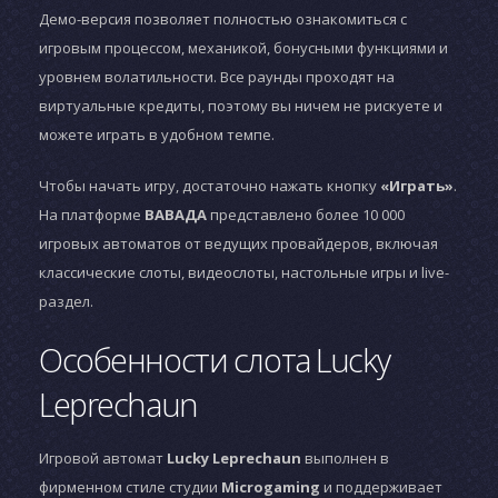
Демо-версия позволяет полностью ознакомиться с
игровым процессом, механикой, бонусными функциями и
уровнем волатильности. Все раунды проходят на
виртуальные кредиты, поэтому вы ничем не рискуете и
можете играть в удобном темпе.
Чтобы начать игру, достаточно нажать кнопку
«Играть»
.
На платформе
ВАВАДА
представлено более 10 000
игровых автоматов от ведущих провайдеров, включая
классические слоты, видеослоты, настольные игры и live-
раздел.
Особенности слота Lucky
Leprechaun
Игровой автомат
Lucky Leprechaun
выполнен в
фирменном стиле студии
Microgaming
и поддерживает