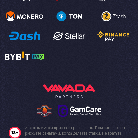
Азартные игры призваны развлекать. Помните, что вы
рискуете деньгами, когда делаете ставки. Не тратьте