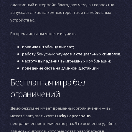
адаптивный интерфейс, благодаря чему он корректно
запускается как на компьютере, так и на мобильных
устройствах.
Во время игры вы можете изучить:
правила и таблицу выплат;
работу бонусных раундов и специальных символов;
частоту выпадения выигрышных комбинаций;
поведение слота на длинной дистанции.
Бесплатная игра без
ограничений
Демо-режим не имеет временных ограничений — вы
можете запускать слот
Lucky Leprechaun
неограниченное количество раз. Это особенно удобно
для новых игроков, которые хотят разобраться в