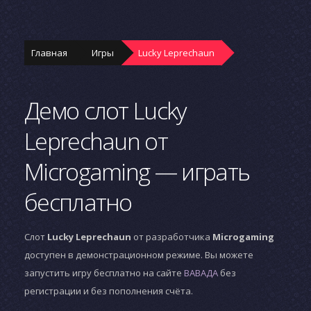
Главная
Игры
Lucky Leprechaun
Демо слот Lucky
Leprechaun от
Microgaming — играть
бесплатно
Слот
Lucky Leprechaun
от разработчика
Microgaming
доступен в демонстрационном режиме. Вы можете
запустить игру бесплатно на сайте
ВАВАДА
без
регистрации и без пополнения счёта.