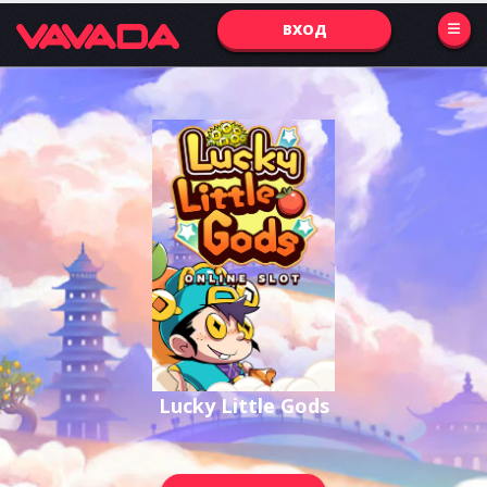
ВХОД
Lucky Little Gods