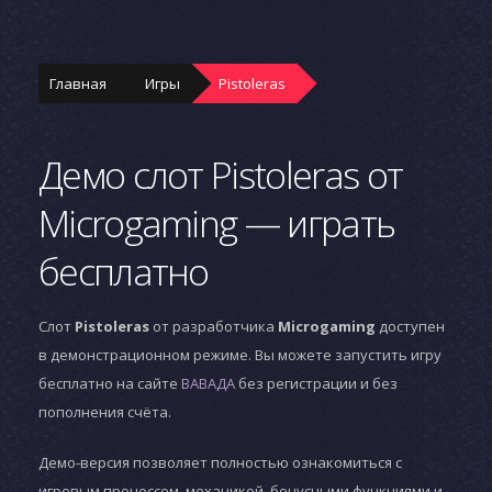
Главная
Игры
Pistoleras
Демо слот Pistoleras от
Microgaming — играть
бесплатно
Слот
Pistoleras
от разработчика
Microgaming
доступен
в демонстрационном режиме. Вы можете запустить игру
бесплатно на сайте
ВАВАДА
без регистрации и без
пополнения счёта.
Демо-версия позволяет полностью ознакомиться с
игровым процессом, механикой, бонусными функциями и