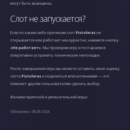
могут быть выведены.
Слот не запускается?
Если по каким-либо причинам слот
Pistoleras
не
открывается или работает некорректно, нажмите кнопку
«Не работает»
. Мы проверим игру и постараемся
оперативно устранить технические неполадки.
После завершения игры вы можете оставить свою оценку
слота
Pistoleras
и поделиться впечатлениями — это
поможет другим пользователям сделать выбор.
Желаем приятной и увлекательной игры!
Обновлено:
08.09.2024