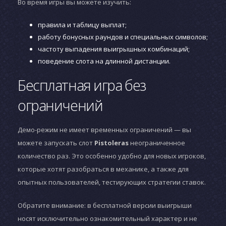
Во время игры вы можете изучить:
правила и таблицу выплат;
работу бонусных раундов и специальных символов;
частоту выпадения выигрышных комбинаций;
поведение слота на длинной дистанции.
Бесплатная игра без
ограничений
Демо-режим не имеет временных ограничений — вы
можете запускать слот
Pistoleras
неограниченное
количество раз. Это особенно удобно для новых игроков,
которые хотят разобраться в механике, а также для
опытных пользователей, тестирующих стратегии ставок.
Обратите внимание: в бесплатной версии выигрыши
носят исключительно ознакомительный характер и не