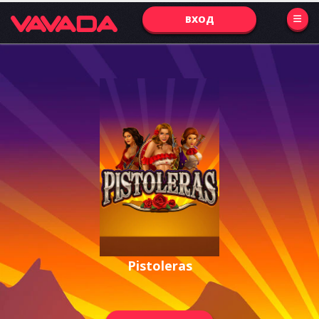
ВХОД
Pistoleras