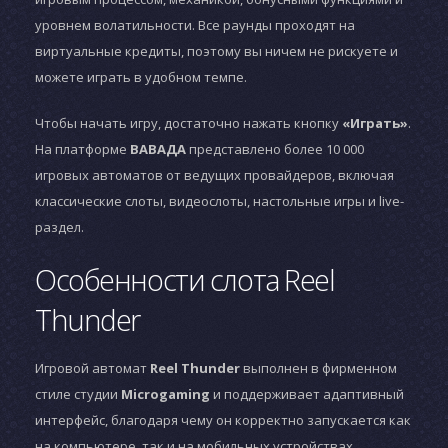
уровнем волатильности. Все раунды проходят на
виртуальные кредиты, поэтому вы ничем не рискуете и
можете играть в удобном темпе.
Чтобы начать игру, достаточно нажать кнопку
«Играть»
.
На платформе
ВАВАДА
представлено более 10 000
игровых автоматов от ведущих провайдеров, включая
классические слоты, видеослоты, настольные игры и live-
раздел.
Особенности слота Reel
Thunder
Игровой автомат
Reel Thunder
выполнен в фирменном
стиле студии
Microgaming
и поддерживает адаптивный
интерфейс, благодаря чему он корректно запускается как
на компьютере, так и на мобильных устройствах.