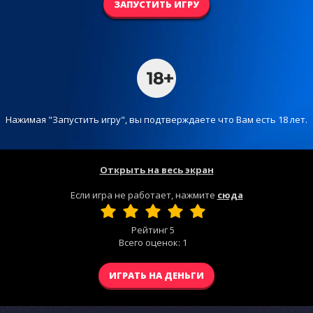
ЗАПУСТИТЬ ИГРУ
Нажимая "Запустить игру", вы подтверждаете что Вам есть 18 лет.
Открыть на весь экран
Если игра не работает, нажмите
сюда
Рейтинг
5
Всего оценок:
1
ИГРАТЬ НА ДЕНЬГИ