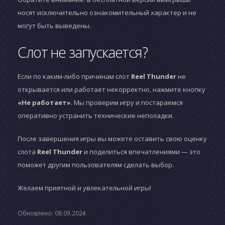
носят исключительно ознакомительный характер и не
могут быть выведены.
Слот не запускается?
Если по каким-либо причинам слот
Reel Thunder
не
открывается или работает некорректно, нажмите кнопку
«Не работает»
. Мы проверим игру и постараемся
оперативно устранить технические неполадки.
После завершения игры вы можете оставить свою оценку
слота
Reel Thunder
и поделиться впечатлениями — это
поможет другим пользователям сделать выбор.
Желаем приятной и увлекательной игры!
Обновлено:
08.09.2024