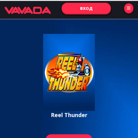
ВХОД
Reel Thunder