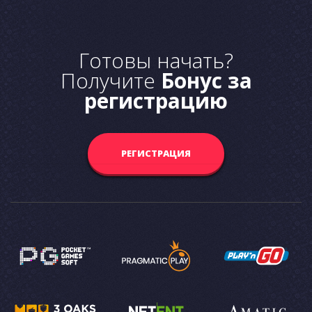
Готовы начать?
Получите
Бонус за
регистрацию
РЕГИСТРАЦИЯ