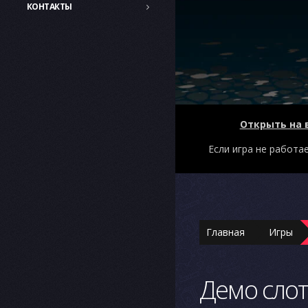
КОНТАКТЫ
Открыть на 
Если игра не работа
Главная
Игры
Демо слот