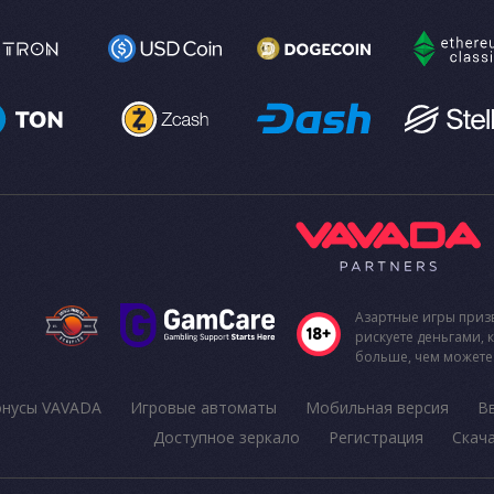
Азартные игры призв
рискуете деньгами, к
больше, чем можете 
онусы VAVADA
Игровые автоматы
Мобильная версия
В
Доступное зеркало
Регистрация
Скач