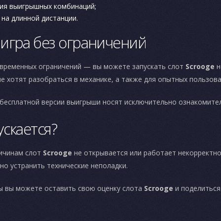
ия выигрышных комбинаций;
 на длинной дистанции.
 игра без ограничений
временных ограничений — вы можете запускать слот
Scrooge
н
е хотят разобраться в механике, а также для опытных пользова
 бесплатной версии выигрыши носят исключительно ознакомител
ускается?
ричинам слот
Scrooge
не открывается или работает некорректн
но устранить технические неполадки.
ы вы можете оставить свою оценку слота
Scrooge
и поделиться