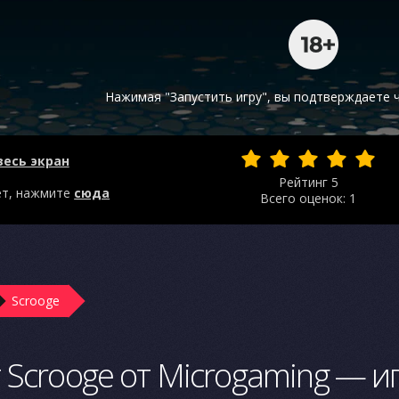
Нажимая "Запустить игру", вы подтверждаете ч
весь экран
Рейтинг
5
ет, нажмите
сюда
Всего оценок:
1
Scrooge
 Scrooge от Microgaming — и