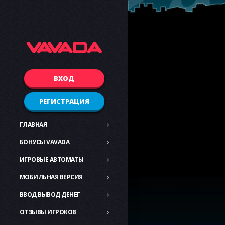
ВХОД
РЕГИСТРАЦИЯ
ГЛАВНАЯ
БОНУСЫ VAVADA
ИГРОВЫЕ АВТОМАТЫ
МОБИЛЬНАЯ ВЕРСИЯ
ВВОД ВЫВОД ДЕНЕГ
ОТЗЫВЫ ИГРОКОВ