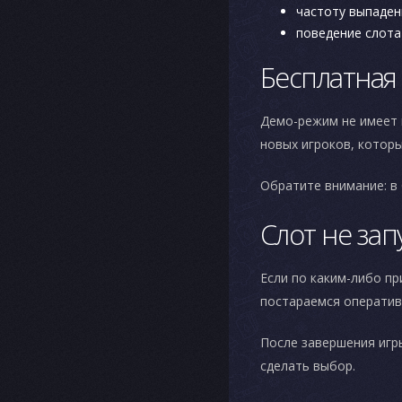
частоту выпаден
поведение слота
Бесплатная
Демо-режим не имеет 
новых игроков, которы
Обратите внимание: в
Слот не зап
Если по каким-либо п
постараемся оператив
После завершения игр
сделать выбор.