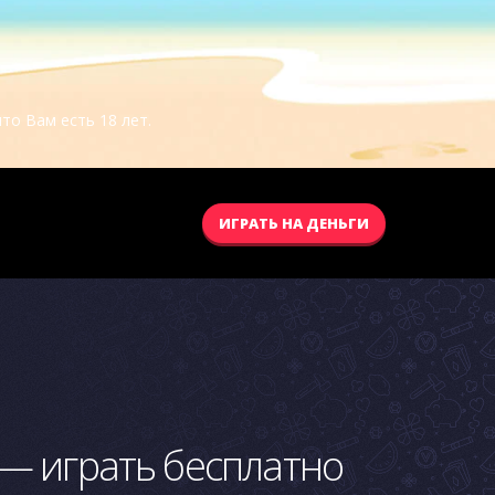
то Вам есть 18 лет.
ИГРАТЬ НА ДЕНЬГИ
 — играть бесплатно