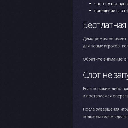
частоту выпаден
поведение слота
Бесплатная
Демо-режим не имеет 
для новых игроков, ко
Обратите внимание: в
Слот не зап
Если по каким-либо п
и постараемся операт
После завершения игр
пользователям сделат