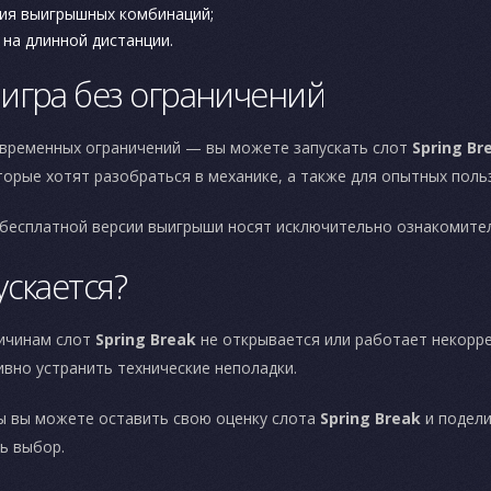
ия выигрышных комбинаций;
 на длинной дистанции.
 игра без ограничений
временных ограничений — вы можете запускать слот
Spring Br
торые хотят разобраться в механике, а также для опытных поль
 бесплатной версии выигрыши носят исключительно ознакомител
ускается?
ричинам слот
Spring Break
не открывается или работает некорр
ивно устранить технические неполадки.
ы вы можете оставить свою оценку слота
Spring Break
и подели
ь выбор.