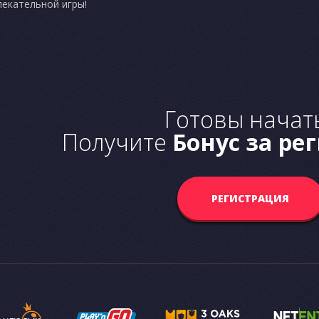
лекательной игры!
Готовы начат
Получите
Бонус за ре
РЕГИСТРАЦИЯ