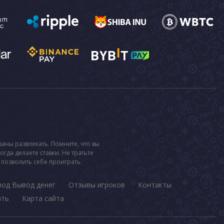
аны развлекать. Помните, что вы
огда делаете ставки. Не тратьте
позволить себе проиграть.
вод Вывод денег
Отзывы игроков
Контакты
ать
Карта сайта