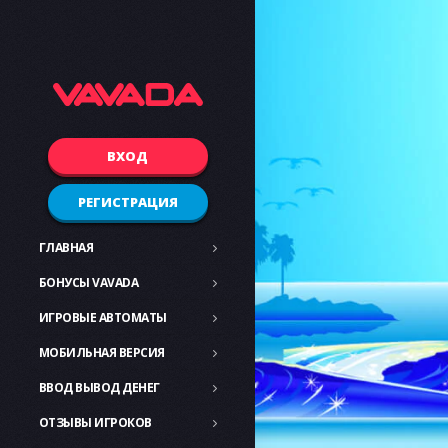
ВХОД
РЕГИСТРАЦИЯ
ГЛАВНАЯ
БОНУСЫ VAVADA
ИГРОВЫЕ АВТОМАТЫ
МОБИЛЬНАЯ ВЕРСИЯ
ВВОД ВЫВОД ДЕНЕГ
ОТЗЫВЫ ИГРОКОВ