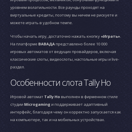
уровнем волатильности. Все раунды проходят на
виртуальные кредиты, поэтому вы ничем не рискуете и
можете играть в удобном темпе.
Чтобы начать игру, достаточно нажать кнопку
«Играть»
.
На платформе
ВАВАДА
представлено более 10 000
игровых автоматов от ведущих провайдеров, включая
классические слоты, видеослоты, настольные игры и live-
раздел.
Особенности слота Tally Ho
Игровой автомат
Tally Ho
выполнен в фирменном стиле
студии
Microgaming
и поддерживает адаптивный
интерфейс, благодаря чему он корректно запускается как
на компьютере, так и на мобильных устройствах.