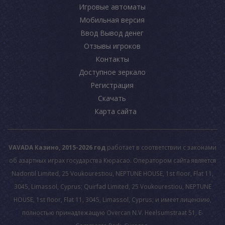
Игровые автоматы
Мобильная версия
Ввод Вывод денег
Отзывы игроков
Контакты
Доступное зеркало
Регистрация
Скачать
Карта сайта
VAVADA Казино, 2015-2026 год
работает в соответствии с законами
об азартных играх государства Кюрасао. Оператором сайта является
Nadontil Limited, 25 Voukourestiou, NEPTUNE HOUSE, 1st floor, Flat 11,
3045, Limassol, Cyprus; Quirfad Limited, 25 Voukourestiou, NEPTUNE
HOUSE, 1st floor, Flat 11, 3045, Limassol, Cyprus; и имеет лицензию,
полностью принадлежащую Overcan N.V. Heelsumstraat 51, E-