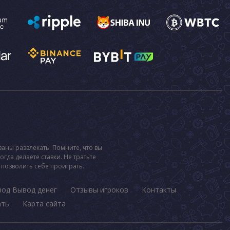
аны развлекать. Помните, что вы
огда делаете ставки. Не тратьте
позволить себе проиграть.
вод Вывод денег
Отзывы игроков
Контакты
ать
Карта сайта