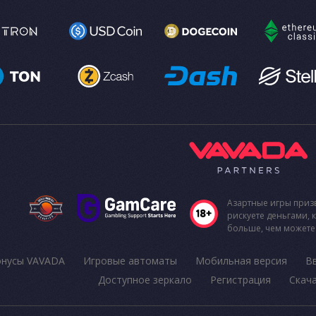
Азартные игры призв
рискуете деньгами, к
больше, чем можете 
онусы VAVADA
Игровые автоматы
Мобильная версия
В
Доступное зеркало
Регистрация
Скач