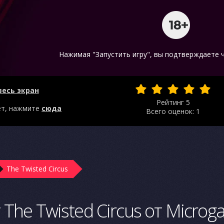
Нажимая "Запустить игру", вы подтверждаете ч
весь экран
Рейтинг
5
ет, нажмите
сюда
Всего оценок:
1
The Twisted Circus
 The Twisted Circus от Micro