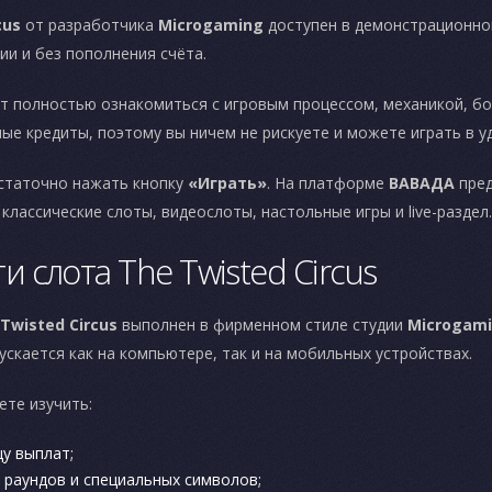
cus
от разработчика
Microgaming
доступен в демонстрационном
ии и без пополнения счёта.
т полностью ознакомиться с игровым процессом, механикой, бо
ые кредиты, поэтому вы ничем не рискуете и можете играть в у
остаточно нажать кнопку
«Играть»
. На платформе
ВАВАДА
пред
классические слоты, видеослоты, настольные игры и live-раздел.
 слота The Twisted Circus
Twisted Circus
выполнен в фирменном стиле студии
Microgam
ускается как на компьютере, так и на мобильных устройствах.
ете изучить:
цу выплат;
 раундов и специальных символов;