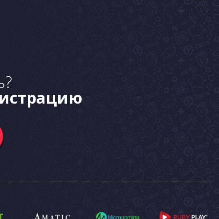
ь?
гистрацию