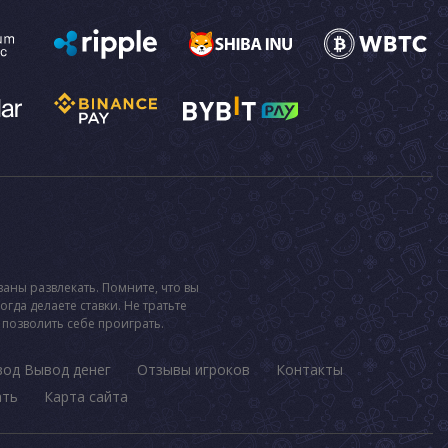
аны развлекать. Помните, что вы
огда делаете ставки. Не тратьте
позволить себе проиграть.
вод Вывод денег
Отзывы игроков
Контакты
ать
Карта сайта