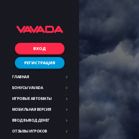
ВХОД
РЕГИСТРАЦИЯ
ГЛАВНАЯ
БОНУСЫ VAVADA
ИГРОВЫЕ АВТОМАТЫ
МОБИЛЬНАЯ ВЕРСИЯ
ВВОД ВЫВОД ДЕНЕГ
ОТЗЫВЫ ИГРОКОВ