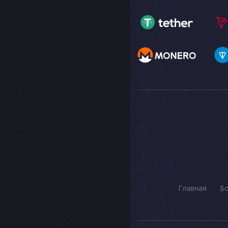
Главная
Б