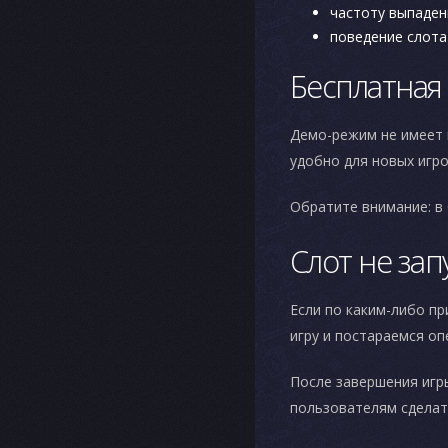
частоту выпаден
поведение слота
Бесплатная
Демо-режим не имеет 
удобно для новых игро
Обратите внимание: в
Слот не зап
Если по каким-либо п
игру и постараемся оп
После завершения игр
пользователям сделат