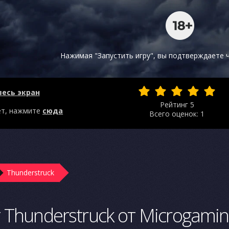
Нажимая "Запустить игру", вы подтверждаете ч
весь экран
Рейтинг
5
ет, нажмите
сюда
Всего оценок:
1
Thunderstruck
 Thunderstruck от Microgami