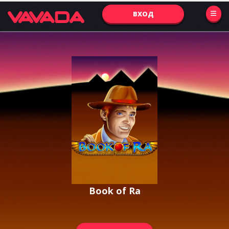
ВХОД
Book of Ra