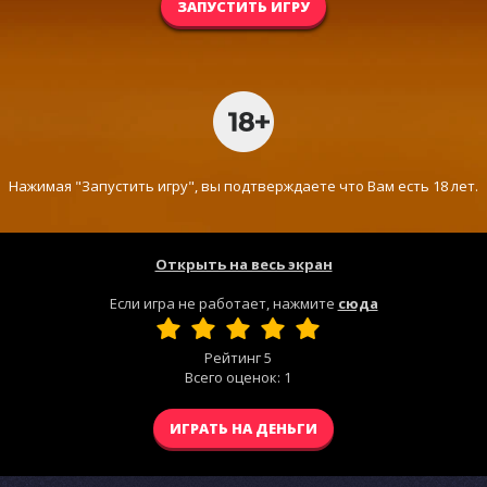
ЗАПУСТИТЬ ИГРУ
Нажимая "Запустить игру", вы подтверждаете что Вам есть 18 лет.
Открыть на весь экран
Если игра не работает, нажмите
сюда
Рейтинг
5
Всего оценок:
1
ИГРАТЬ НА ДЕНЬГИ