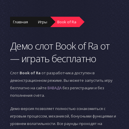
Главная
Игры
Book of Ra
Демо слот Book of Ra от
— играть бесплатно
Слот
Book of Ra
от разработчика
доступен в
демонстрационном режиме. Вы можете запустить игру
бесплатно на сайте
ВАВАДА
без регистрации и без
пополнения счёта.
Демо-версия позволяет полностью ознакомиться с
игровым процессом, механикой, бонусными функциями и
уровнем волатильности. Все раунды проходят на