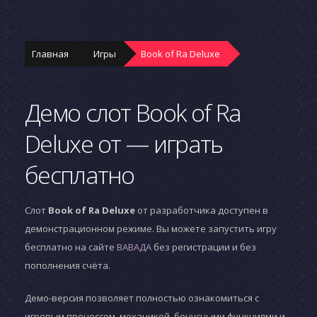
Главная
Игры
Book of Ra Deluxe
Демо слот Book of Ra
Deluxe от — играть
бесплатно
Слот
Book of Ra Deluxe
от разработчика
доступен в
демонстрационном режиме. Вы можете запустить игру
бесплатно на сайте
ВАВАДА
без регистрации и без
пополнения счёта.
Демо-версия позволяет полностью ознакомиться с
игровым процессом, механикой, бонусными функциями и