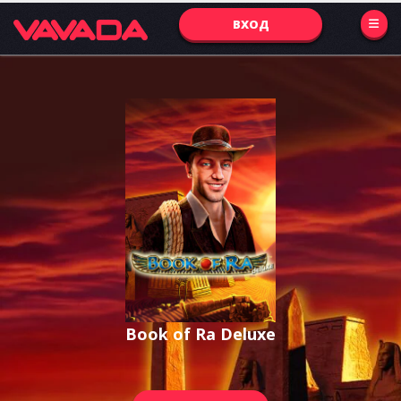
ВХОД
Book of Ra Deluxe