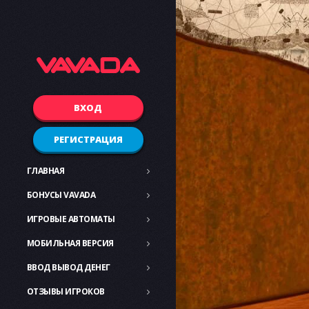
ВХОД
РЕГИСТРАЦИЯ
ГЛАВНАЯ
БОНУСЫ VAVADA
ИГРОВЫЕ АВТОМАТЫ
МОБИЛЬНАЯ ВЕРСИЯ
ВВОД ВЫВОД ДЕНЕГ
ОТЗЫВЫ ИГРОКОВ