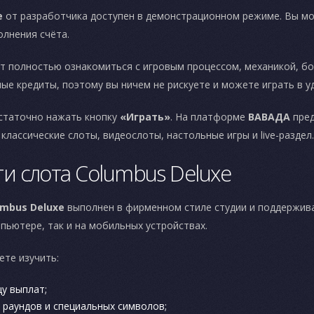
e
от разработчика
доступен в демонстрационном режиме. Вы мо
олнения счёта.
т полностью ознакомиться с игровым процессом, механикой, бо
ые кредиты, поэтому вы ничем не рискуете и можете играть в у
остаточно нажать кнопку
«Играть»
. На платформе
ВАВАДА
пред
классические слоты, видеослоты, настольные игры и live-раздел.
и слота Columbus Deluxe
umbus Deluxe
выполнен в фирменном стиле студии
и поддержива
мпьютере, так и на мобильных устройствах.
ете изучить:
цу выплат;
 раундов и специальных символов;