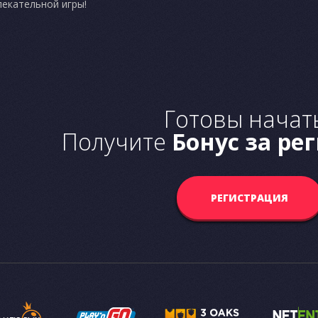
лекательной игры!
Готовы начат
Получите
Бонус за ре
РЕГИСТРАЦИЯ