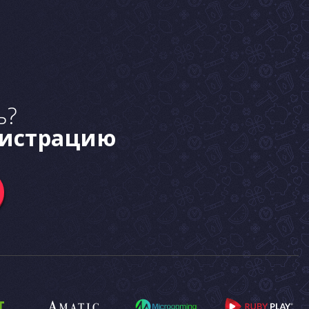
ь?
гистрацию