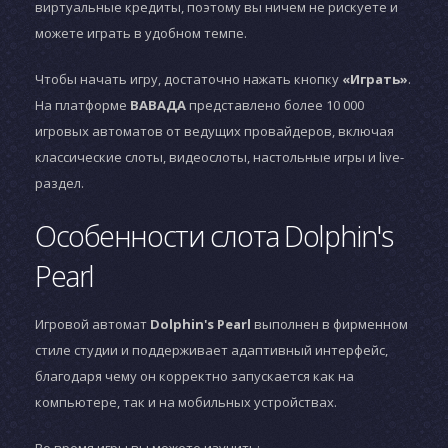
виртуальные кредиты, поэтому вы ничем не рискуете и
можете играть в удобном темпе.
Чтобы начать игру, достаточно нажать кнопку
«Играть»
.
На платформе
ВАВАДА
представлено более 10 000
игровых автоматов от ведущих провайдеров, включая
классические слоты, видеослоты, настольные игры и live-
раздел.
Особенности слота Dolphin's
Pearl
Игровой автомат
Dolphin's Pearl
выполнен в фирменном
стиле студии
и поддерживает адаптивный интерфейс,
благодаря чему он корректно запускается как на
компьютере, так и на мобильных устройствах.