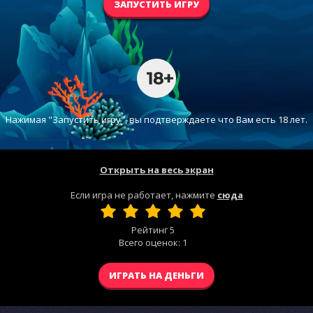
ЗАПУСТИТЬ ИГРУ
Нажимая "Запустить игру", вы подтверждаете что Вам есть 18 лет.
Открыть на весь экран
Если игра не работает, нажмите
сюда
Рейтинг
5
Всего оценок:
1
ИГРАТЬ НА ДЕНЬГИ