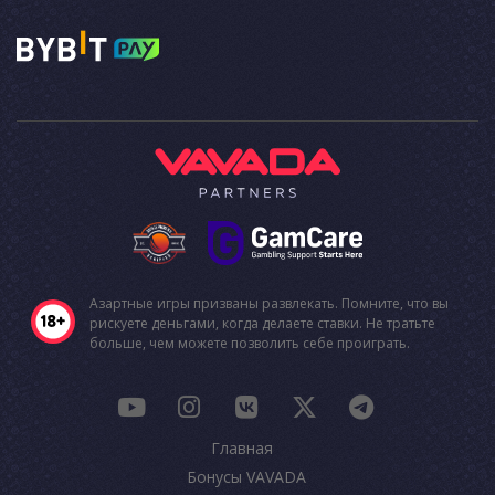
Азартные игры призваны развлекать. Помните, что вы
рискуете деньгами, когда делаете ставки. Не тратьте
больше, чем можете позволить себе проиграть.
Главная
Бонусы VAVADA