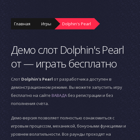
Главная
Игры
Dolphin's Pearl
Демо слот Dolphin's Pearl
от — играть бесплатно
Слот
Dolphin's Pearl
от разработчика
доступен в
демонстрационном режиме. Вы можете запустить игру
бесплатно на сайте
ВАВАДА
без регистрации и без
пополнения счёта.
Демо-версия позволяет полностью ознакомиться с
игровым процессом, механикой, бонусными функциями и
уровнем волатильности. Все раунды проходят на