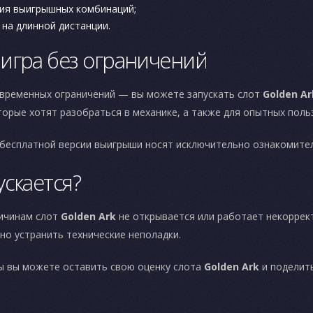
ия выигрышных комбинаций;
 на длинной дистанции.
 игра без ограничений
временных ограничений — вы можете запускать слот
Golden Ar
торые хотят разобраться в механике, а также для опытных поль
 бесплатной версии выигрыши носят исключительно ознакомител
ускается?
ричинам слот
Golden Ark
не открывается или работает некоррек
но устранить технические неполадки.
ы вы можете оставить свою оценку слота
Golden Ark
и поделит