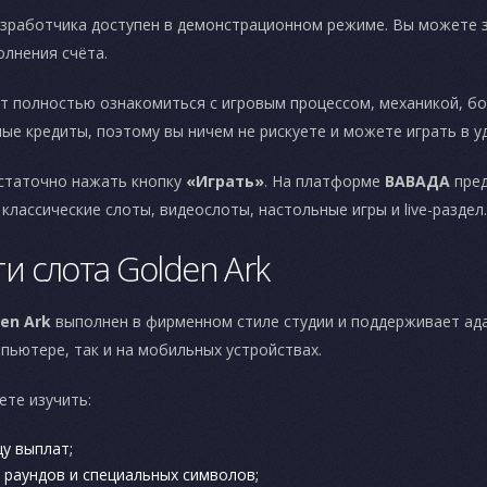
азработчика
доступен в демонстрационном режиме. Вы можете з
олнения счёта.
т полностью ознакомиться с игровым процессом, механикой, бо
ые кредиты, поэтому вы ничем не рискуете и можете играть в у
остаточно нажать кнопку
«Играть»
. На платформе
ВАВАДА
пред
классические слоты, видеослоты, настольные игры и live-раздел.
и слота Golden Ark
en Ark
выполнен в фирменном стиле студии
и поддерживает ад
мпьютере, так и на мобильных устройствах.
ете изучить:
цу выплат;
 раундов и специальных символов;