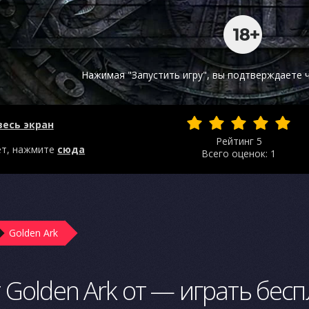
Нажимая "Запустить игру", вы подтверждаете ч
весь экран
Рейтинг
5
ет, нажмите
сюда
Всего оценок:
1
Golden Ark
 Golden Ark от — играть бес