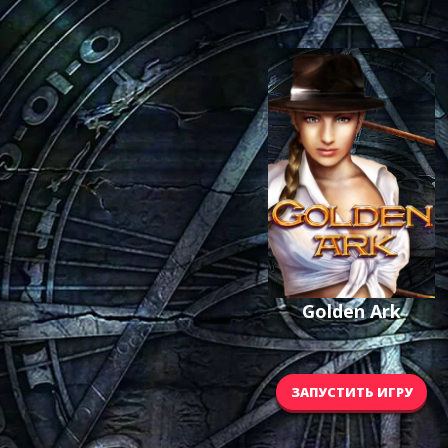
Golden Ark
ЗАПУСТИТЬ ИГРУ