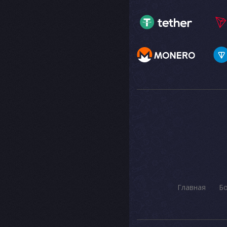
Главная
Б