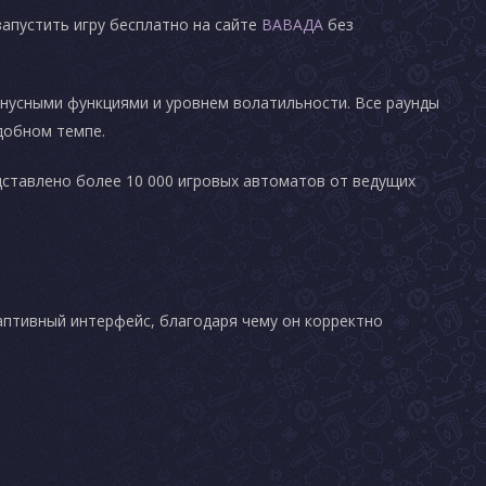
апустить игру бесплатно на сайте
ВАВАДА
без
нусными функциями и уровнем волатильности. Все раунды
добном темпе.
ставлено более 10 000 игровых автоматов от ведущих
аптивный интерфейс, благодаря чему он корректно