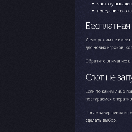
частоту выпаден
поведение слота
Бесплатная
Демо-режим не имеет 
для новых игроков, ко
Обратите внимание: в
Слот не зап
Если по каким-либо п
постараемся оператив
После завершения игр
сделать выбор.