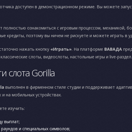
ботчика
доступен в демонстрационном режиме. Вы можете запус
т полностью ознакомиться с игровым процессом, механикой, бо
ые кредиты, поэтому вы ничем не рискуете и можете играть в у
остаточно нажать кнопку
«Играть»
. На платформе
ВАВАДА
пред
классические слоты, видеослоты, настольные игры и live-раздел.
 слота Gorilla
lla
выполнен в фирменном стиле студии
и поддерживает адаптив
к и на мобильных устройствах.
ете изучить:
цу выплат;
 раундов и специальных символов;