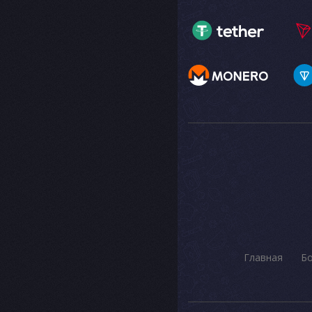
Главная
Б