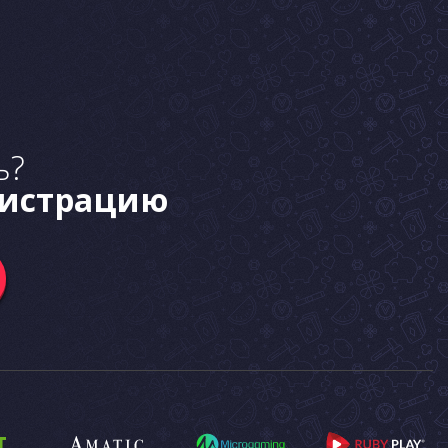
ь?
гистрацию