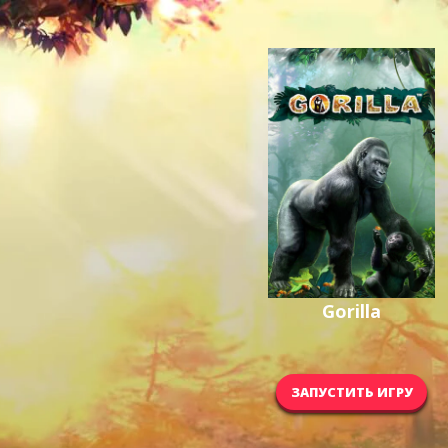
Gorilla
ЗАПУСТИТЬ ИГРУ