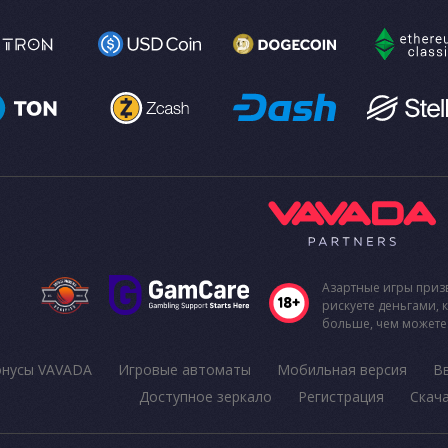
Азартные игры призв
рискуете деньгами, к
больше, чем можете 
онусы VAVADA
Игровые автоматы
Мобильная версия
В
Доступное зеркало
Регистрация
Скач