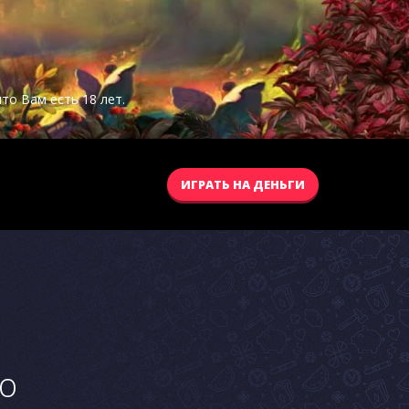
то Вам есть 18 лет.
ИГРАТЬ НА ДЕНЬГИ
но