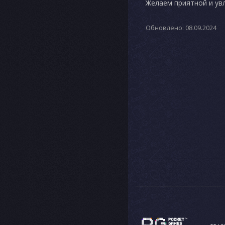
Желаем приятной и ув
Обновлено:
08.09.2024