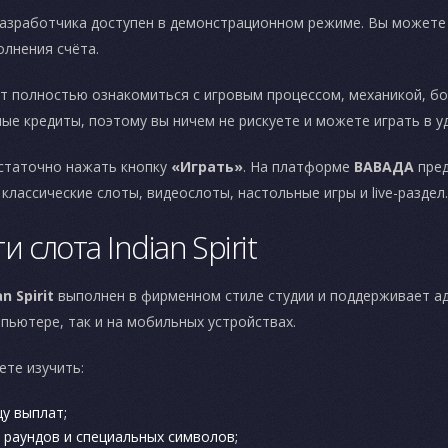
азработчика
доступен в демонстрационном режиме. Вы можете 
олнения счёта.
т полностью ознакомиться с игровым процессом, механикой, бо
ые кредиты, поэтому вы ничем не рискуете и можете играть в у
остаточно нажать кнопку
«Играть»
. На платформе
ВАВАДА
пред
классические слоты, видеослоты, настольные игры и live-раздел.
 слота Indian Spirit
an Spirit
выполнен в фирменном стиле студии
и поддерживает а
мпьютере, так и на мобильных устройствах.
ете изучить:
цу выплат;
 раундов и специальных символов;