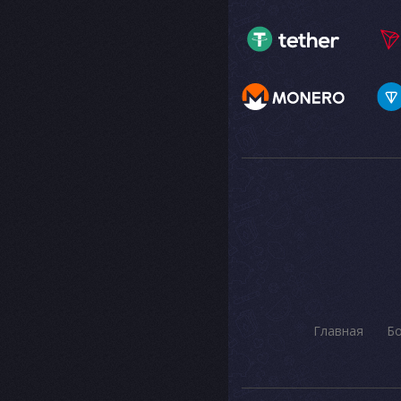
Главная
Б