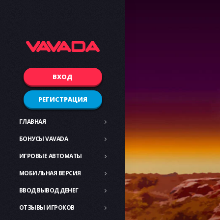
ВХОД
РЕГИСТРАЦИЯ
ГЛАВНАЯ
БОНУСЫ VAVADA
ИГРОВЫЕ АВТОМАТЫ
МОБИЛЬНАЯ ВЕРСИЯ
ВВОД ВЫВОД ДЕНЕГ
ОТЗЫВЫ ИГРОКОВ