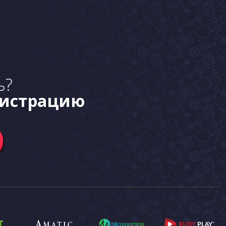
ь?
гистрацию