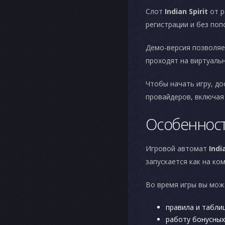
Слот
Indian Spirit
от р
регистрации и без поп
Демо-версия позволяе
проходят на виртуальн
Чтобы начать игру, д
провайдеров, включая 
Особенности
Игровой автомат
Indi
запускается как на ко
Во время игры вы мож
правила и табли
работу бонусных