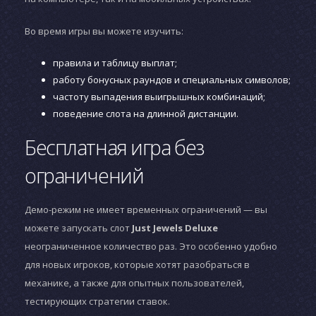
Во время игры вы можете изучить:
правила и таблицу выплат;
работу бонусных раундов и специальных символов;
частоту выпадения выигрышных комбинаций;
поведение слота на длинной дистанции.
Бесплатная игра без
ограничений
Демо-режим не имеет временных ограничений — вы
можете запускать слот
Just Jewels Deluxe
неограниченное количество раз. Это особенно удобно
для новых игроков, которые хотят разобраться в
механике, а также для опытных пользователей,
тестирующих стратегии ставок.