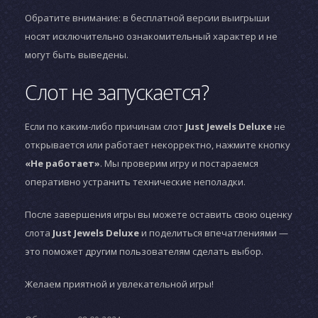
Обратите внимание: в бесплатной версии выигрыши
носят исключительно ознакомительный характер и не
могут быть выведены.
Слот не запускается?
Если по каким-либо причинам слот
Just Jewels Deluxe
не
открывается или работает некорректно, нажмите кнопку
«Не работает»
. Мы проверим игру и постараемся
оперативно устранить технические неполадки.
После завершения игры вы можете оставить свою оценку
слота
Just Jewels Deluxe
и поделиться впечатлениями —
это поможет другим пользователям сделать выбор.
Желаем приятной и увлекательной игры!