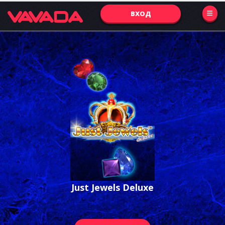
ВХОД
Just Jewels Deluxe