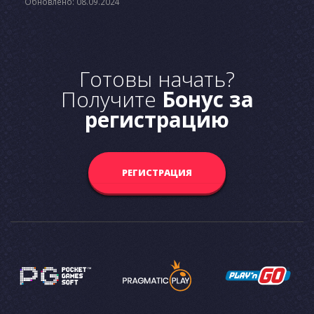
Обновлено:
08.09.2024
Готовы начать?
Получите
Бонус за
регистрацию
РЕГИСТРАЦИЯ