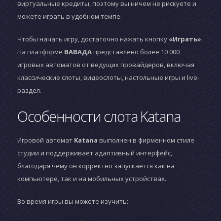
виртуальные кредиты, поэтому вы ничем не рискуете и
можете играть в удобном темпе.
Чтобы начать игру, достаточно нажать кнопку
«Играть»
.
На платформе
ВАВАДА
представлено более 10 000
игровых автоматов от ведущих провайдеров, включая
классические слоты, видеослоты, настольные игры и live-
раздел.
Особенности слота Katana
Игровой автомат
Katana
выполнен в фирменном стиле
студии
и поддерживает адаптивный интерфейс,
благодаря чему он корректно запускается как на
компьютере, так и на мобильных устройствах.
Во время игры вы можете изучить: