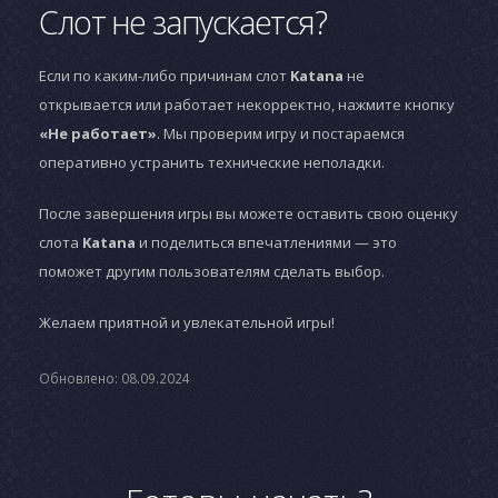
Слот не запускается?
Если по каким-либо причинам слот
Katana
не
открывается или работает некорректно, нажмите кнопку
«Не работает»
. Мы проверим игру и постараемся
оперативно устранить технические неполадки.
После завершения игры вы можете оставить свою оценку
слота
Katana
и поделиться впечатлениями — это
поможет другим пользователям сделать выбор.
Желаем приятной и увлекательной игры!
Обновлено:
08.09.2024