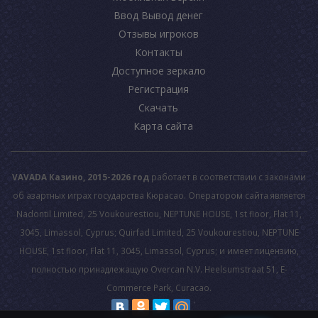
Ввод Вывод денег
Отзывы игроков
Контакты
Доступное зеркало
Регистрация
Скачать
Карта сайта
VAVADA Казино, 2015-2026 год
работает в соответствии с законами
об азартных играх государства Кюрасао. Оператором сайта является
Nadontil Limited, 25 Voukourestiou, NEPTUNE HOUSE, 1st floor, Flat 11,
3045, Limassol, Cyprus; Quirfad Limited, 25 Voukourestiou, NEPTUNE
HOUSE, 1st floor, Flat 11, 3045, Limassol, Cyprus; и имеет лицензию,
полностью принадлежащую Overcan N.V. Heelsumstraat 51, E-
Commerce Park, Curacao.