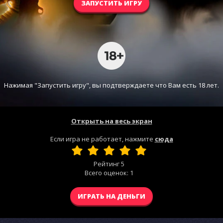
ЗАПУСТИТЬ ИГРУ
Нажимая "Запустить игру", вы подтверждаете что Вам есть 18 лет.
Открыть на весь экран
Если игра не работает, нажмите
сюда
Рейтинг
5
Всего оценок:
1
ИГРАТЬ НА ДЕНЬГИ