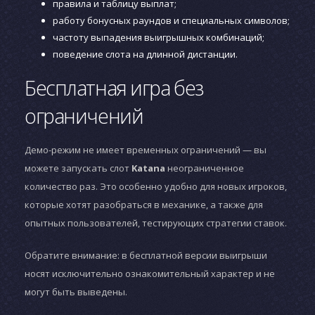
правила и таблицу выплат;
работу бонусных раундов и специальных символов;
частоту выпадения выигрышных комбинаций;
поведение слота на длинной дистанции.
Бесплатная игра без
ограничений
Демо-режим не имеет временных ограничений — вы
можете запускать слот
Katana
неограниченное
количество раз. Это особенно удобно для новых игроков,
которые хотят разобраться в механике, а также для
опытных пользователей, тестирующих стратегии ставок.
Обратите внимание: в бесплатной версии выигрыши
носят исключительно ознакомительный характер и не
могут быть выведены.