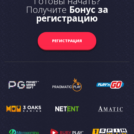
Готовы начать?
Получите
Бонус за
регистрацию
РЕГИСТРАЦИЯ