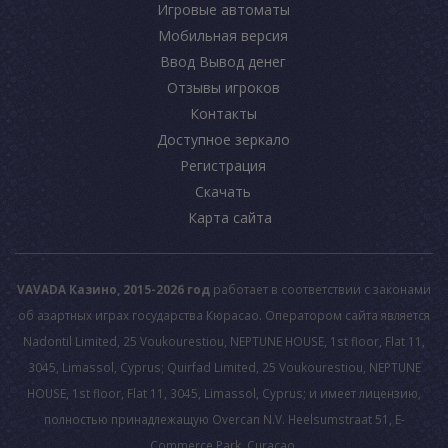
Игровые автоматы
Мобильная версия
Ввод Вывод денег
Отзывы игроков
Контакты
Доступное зеркало
Регистрация
Скачать
Карта сайта
VAVADA Казино, 2015-2026 год
работает в соответствии с законами
об азартных играх государства Кюрасао. Оператором сайта является
Nadontil Limited, 25 Voukourestiou, NEPTUNE HOUSE, 1st floor, Flat 11,
3045, Limassol, Cyprus; Quirfad Limited, 25 Voukourestiou, NEPTUNE
HOUSE, 1st floor, Flat 11, 3045, Limassol, Cyprus; и имеет лицензию,
полностью принадлежащую Overcan N.V. Heelsumstraat 51, E-
Commerce Park, Curacao.