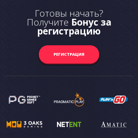
Готовы начать?
Получите
Бонус за
регистрацию
РЕГИСТРАЦИЯ