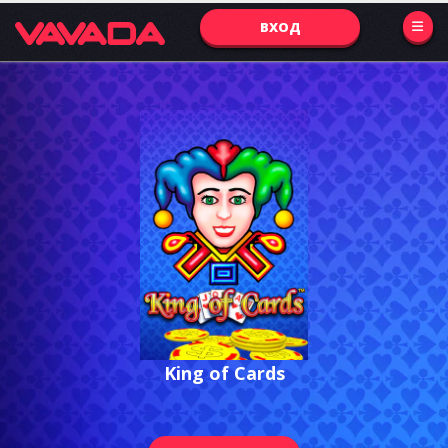
ВХОД
King of Cards