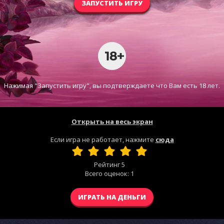
ЗАПУСТИТЬ ИГРУ
Нажимая "Запустить игру", вы подтверждаете что Вам есть 18 лет.
Открыть на весь экран
Если игра не работает, нажмите
сюда
Рейтинг
5
Всего оценок:
1
ИГРАТЬ НА ДЕНЬГИ