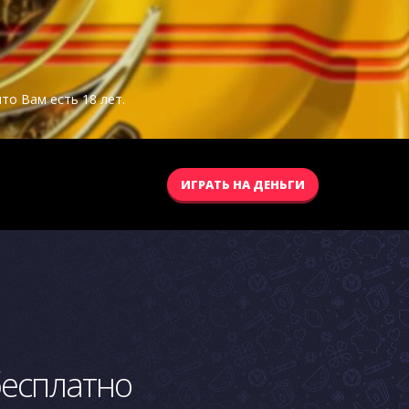
то Вам есть 18 лет.
ИГРАТЬ НА ДЕНЬГИ
 бесплатно