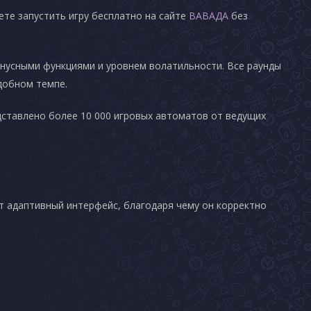
те запустить игру бесплатно на сайте
ВАВАДА
без
нусными функциями и уровнем волатильности. Все раунды
добном темпе.
ставлено более 10 000 игровых автоматов от ведущих
т адаптивный интерфейс, благодаря чему он корректно