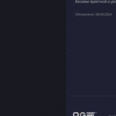
Желаем приятной и ув
Обновлено:
08.09.2024