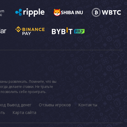
аны развлекать. Помните, что вы
огда делаете ставки. Не тратьте
позволить себе проиграть.
вод Вывод денег
Отзывы игроков
Контакты
ать
Карта сайта