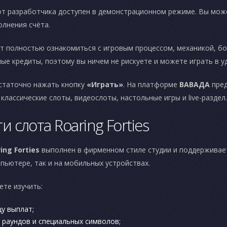
т разработчика
доступен в демонстрационном режиме. Вы може
олнения счёта.
т полностью ознакомиться с игровым процессом, механикой, бо
ые кредиты, поэтому вы ничем не рискуете и можете играть в у
остаточно нажать кнопку
«Играть»
. На платформе
ВАВАДА
пред
классические слоты, видеослоты, настольные игры и live-раздел.
 слота Roaring Forties
ing Forties
выполнен в фирменном стиле студии
и поддерживае
мпьютере, так и на мобильных устройствах.
ете изучить:
цу выплат;
 раундов и специальных символов;