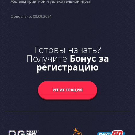
Желаем приятной и увлекательной игры!
Обновлено:
08.09.2024
Готовы начать?
Получите
Бонус за
регистрацию
РЕГИСТРАЦИЯ