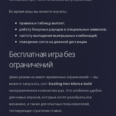
Во время игры вы можете изучить:
правила и таблицу выплат;
работу бонусных раундов и специальных символов;
частоту выпадения выигрышных комбинаций;
поведение слота на длинной дистанции.
Бесплатная игра без
ограничений
Демо-режим не имеет временных ограничений — вы
можете запускать слот
Sizzling Hot 6 Extra Gold
неограниченное количество раз. Это особенно удобно
для новых игроков, которые хотят разобраться в
механике, а также для опытных пользователей,
тестирующих стратегии ставок.