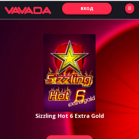
ВХОД
Sizzling Hot 6 Extra Gold