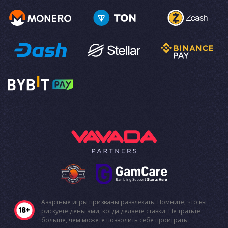
Азартные игры призваны развлекать. Помните, что вы
рискуете деньгами, когда делаете ставки. Не тратьте
больше, чем можете позволить себе проиграть.