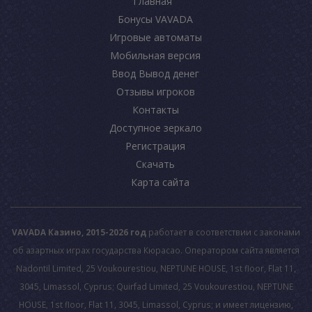
Главная
Бонусы VAVADA
Игровые автоматы
Мобильная версия
Ввод Вывод денег
Отзывы игроков
Контакты
Доступное зеркало
Регистрация
Скачать
Карта сайта
VAVADA Казино, 2015-2026 год
работает в соответствии с законами
об азартных играх государства Кюрасао. Оператором сайта является
Nadontil Limited, 25 Voukourestiou, NEPTUNE HOUSE, 1st floor, Flat 11,
3045, Limassol, Cyprus; Quirfad Limited, 25 Voukourestiou, NEPTUNE
HOUSE, 1st floor, Flat 11, 3045, Limassol, Cyprus; и имеет лицензию,