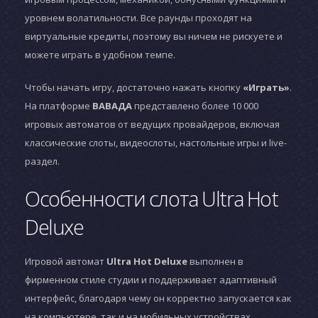
уровнем волатильности. Все раунды проходят на
виртуальные кредиты, поэтому вы ничем не рискуете и
можете играть в удобном темпе.
Чтобы начать игру, достаточно нажать кнопку
«Играть»
.
На платформе
ВАВАДА
представлено более 10 000
игровых автоматов от ведущих провайдеров, включая
классические слоты, видеослоты, настольные игры и live-
раздел.
Особенности слота Ultra Hot
Deluxe
Игровой автомат
Ultra Hot Deluxe
выполнен в
фирменном стиле студии
и поддерживает адаптивный
интерфейс, благодаря чему он корректно запускается как
на компьютере, так и на мобильных устройствах.