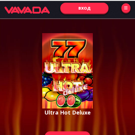
ВХОД
Ultra Hot Deluxe