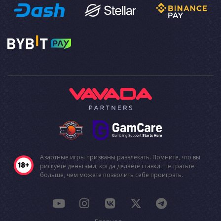
Азартные игры призваны развлекать. Помните, что вы
рискуете деньгами, когда делаете ставки. Не тратьте
больше, чем можете позволить себе проиграть.