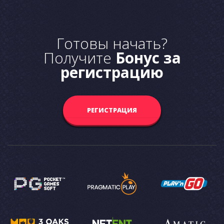
Готовы начать?
Получите
Бонус за
регистрацию
РЕГИСТРАЦИЯ