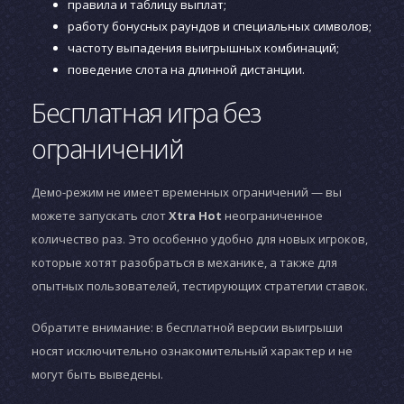
правила и таблицу выплат;
работу бонусных раундов и специальных символов;
частоту выпадения выигрышных комбинаций;
поведение слота на длинной дистанции.
Бесплатная игра без
ограничений
Демо-режим не имеет временных ограничений — вы
можете запускать слот
Xtra Hot
неограниченное
количество раз. Это особенно удобно для новых игроков,
которые хотят разобраться в механике, а также для
опытных пользователей, тестирующих стратегии ставок.
Обратите внимание: в бесплатной версии выигрыши
носят исключительно ознакомительный характер и не
могут быть выведены.