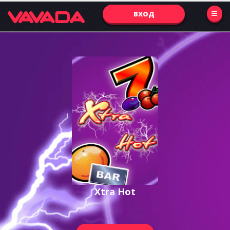
ВХОД
Xtra Hot