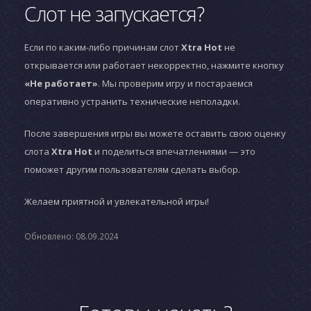
Слот не запускается?
Если по каким-либо причинам слот
Xtra Hot
не
открывается или работает некорректно, нажмите кнопку
«Не работает»
. Мы проверим игру и постараемся
оперативно устранить технические неполадки.
После завершения игры вы можете оставить свою оценку
слота
Xtra Hot
и поделиться впечатлениями — это
поможет другим пользователям сделать выбор.
Желаем приятной и увлекательной игры!
Обновлено:
08.09.2024