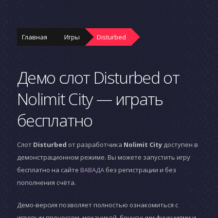
Главная
Игры
Disturbed
Демо слот Disturbed от
Nolimit City — играть
бесплатно
Слот
Disturbed
от разработчика
Nolimit City
доступен в
демонстрационном режиме. Вы можете запустить игру
бесплатно на сайте
ВАВАДА
без регистрации и без
пополнения счёта.
Демо-версия позволяет полностью ознакомиться с
игровым процессом, механикой, бонусными функциями и