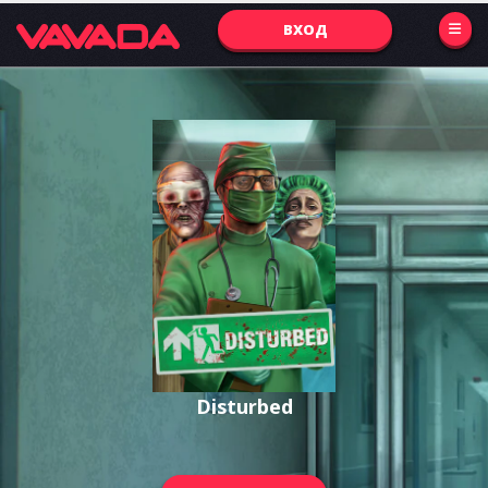
ВХОД
Disturbed