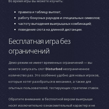
Во время игры вы можете изучить:
правила и таблицу выплат;
работу бонусных раундов и специальных символов;
частоту выпадения выигрышных комбинаций;
поведение слота на длинной дистанции.
Бесплатная игра без
ограничений
Демо-режим не имеет временных ограничений — вы
можете запускать слот
Disturbed
неограниченное
количество раз. Это особенно удобно для новых игроков,
которые хотят разобраться в механике, а также для
опытных пользователей, тестирующих стратегии ставок.
Обратите внимание: в бесплатной версии выигрыши
носят исключительно ознакомительный характер и не