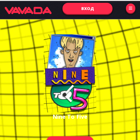
ВХОД
Nine To Five