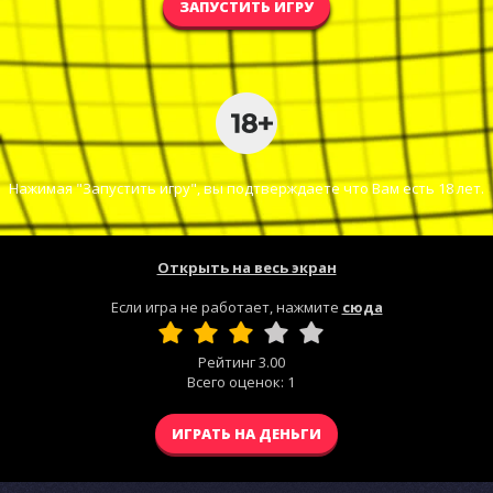
ЗАПУСТИТЬ ИГРУ
Нажимая "Запустить игру", вы подтверждаете что Вам есть 18 лет.
Открыть на весь экран
Если игра не работает, нажмите
сюда
Рейтинг
3.00
Всего оценок:
1
ИГРАТЬ НА ДЕНЬГИ