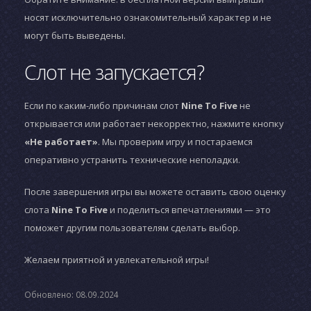
носят исключительно ознакомительный характер и не
могут быть выведены.
Слот не запускается?
Если по каким-либо причинам слот
Nine To Five
не
открывается или работает некорректно, нажмите кнопку
«Не работает»
. Мы проверим игру и постараемся
оперативно устранить технические неполадки.
После завершения игры вы можете оставить свою оценку
слота
Nine To Five
и поделиться впечатлениями — это
поможет другим пользователям сделать выбор.
Желаем приятной и увлекательной игры!
Обновлено:
08.09.2024