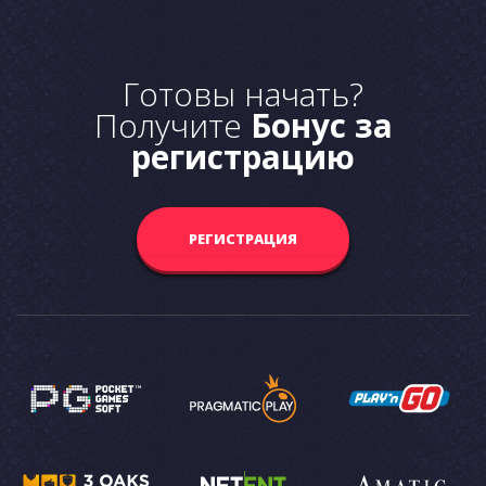
Готовы начать?
Получите
Бонус за
регистрацию
РЕГИСТРАЦИЯ