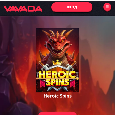
ВХОД
Heroic Spins