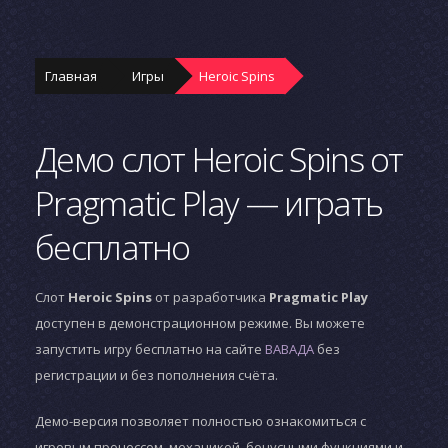
Главная
Игры
Heroic Spins
Демо слот Heroic Spins от
Pragmatic Play — играть
бесплатно
Слот
Heroic Spins
от разработчика
Pragmatic Play
доступен в демонстрационном режиме. Вы можете
запустить игру бесплатно на сайте
ВАВАДА
без
регистрации и без пополнения счёта.
Демо-версия позволяет полностью ознакомиться с
игровым процессом, механикой, бонусными функциями и