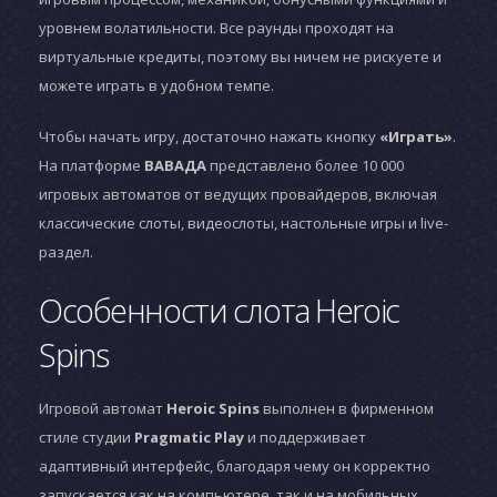
уровнем волатильности. Все раунды проходят на
виртуальные кредиты, поэтому вы ничем не рискуете и
можете играть в удобном темпе.
Чтобы начать игру, достаточно нажать кнопку
«Играть»
.
На платформе
ВАВАДА
представлено более 10 000
игровых автоматов от ведущих провайдеров, включая
классические слоты, видеослоты, настольные игры и live-
раздел.
Особенности слота Heroic
Spins
Игровой автомат
Heroic Spins
выполнен в фирменном
стиле студии
Pragmatic Play
и поддерживает
адаптивный интерфейс, благодаря чему он корректно
запускается как на компьютере, так и на мобильных