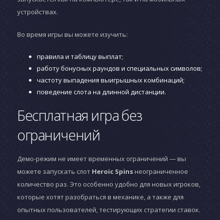
устройствах.
Во время игры вы можете изучить:
правила и таблицу выплат;
работу бонусных раундов и специальных символов;
частоту выпадения выигрышных комбинаций;
поведение слота на длинной дистанции.
Бесплатная игра без
ограничений
Демо-режим не имеет временных ограничений — вы
можете запускать слот
Heroic Spins
неограниченное
количество раз. Это особенно удобно для новых игроков,
которые хотят разобраться в механике, а также для
опытных пользователей, тестирующих стратегии ставок.