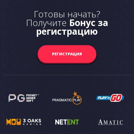
Готовы начать?
Получите
Бонус за
регистрацию
РЕГИСТРАЦИЯ