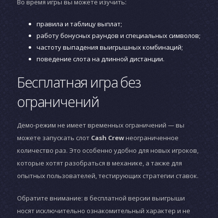
Во время игры вы можете изучить:
правила и таблицу выплат;
работу бонусных раундов и специальных символов;
частоту выпадения выигрышных комбинаций;
поведение слота на длинной дистанции.
Бесплатная игра без
ограничений
Демо-режим не имеет временных ограничений — вы
можете запускать слот
Cash Crew
неограниченное
количество раз. Это особенно удобно для новых игроков,
которые хотят разобраться в механике, а также для
опытных пользователей, тестирующих стратегии ставок.
Обратите внимание: в бесплатной версии выигрыши
носят исключительно ознакомительный характер и не