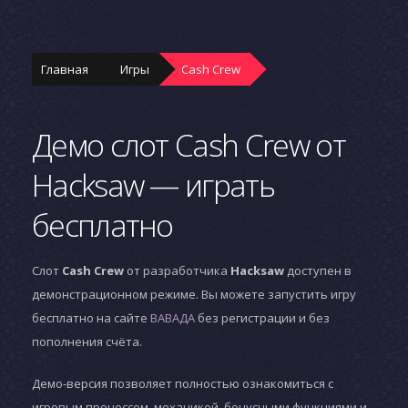
Главная
Игры
Cash Crew
Демо слот Cash Crew от
Hacksaw — играть
бесплатно
Слот
Cash Crew
от разработчика
Hacksaw
доступен в
демонстрационном режиме. Вы можете запустить игру
бесплатно на сайте
ВАВАДА
без регистрации и без
пополнения счёта.
Демо-версия позволяет полностью ознакомиться с
игровым процессом, механикой, бонусными функциями и