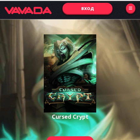
ВХОД
Cursed Crypt