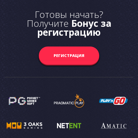
Готовы начать?
Получите
Бонус за
регистрацию
РЕГИСТРАЦИЯ