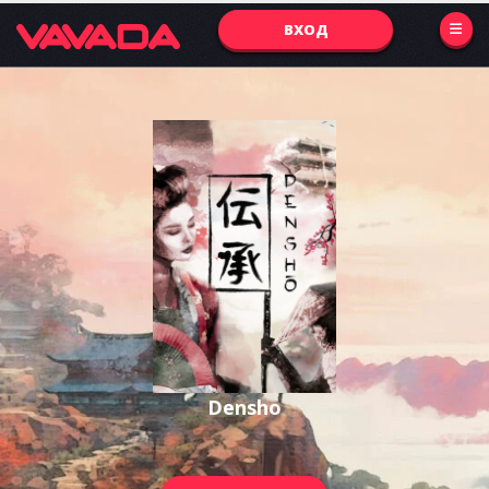
ВХОД
Densho