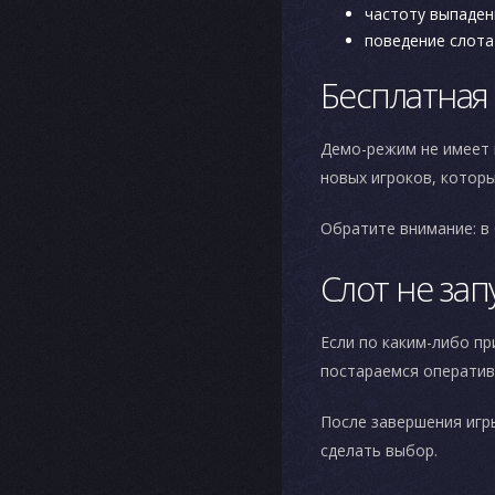
частоту выпаден
поведение слота
Бесплатная
Демо-режим не имеет 
новых игроков, которы
Обратите внимание: в
Слот не зап
Если по каким-либо п
постараемся оператив
После завершения игр
сделать выбор.