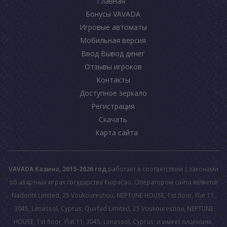
Главная
Бонусы VAVADA
Игровые автоматы
Мобильная версия
Ввод Вывод денег
Отзывы игроков
Контакты
Доступное зеркало
Регистрация
Скачать
Карта сайта
VAVADA Казино, 2015-2026 год
работает в соответствии с законами
об азартных играх государства Кюрасао. Оператором сайта является
Nadontil Limited, 25 Voukourestiou, NEPTUNE HOUSE, 1st floor, Flat 11,
3045, Limassol, Cyprus; Quirfad Limited, 25 Voukourestiou, NEPTUNE
HOUSE, 1st floor, Flat 11, 3045, Limassol, Cyprus; и имеет лицензию,