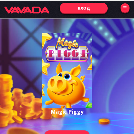
ВХОД
Magic Piggy