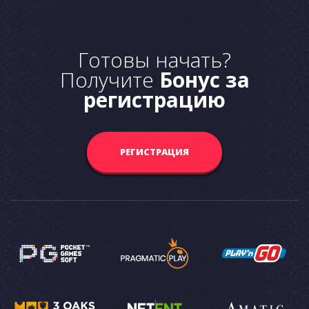
Готовы начать?
Получите
Бонус за
регистрацию
РЕГИСТРАЦИЯ