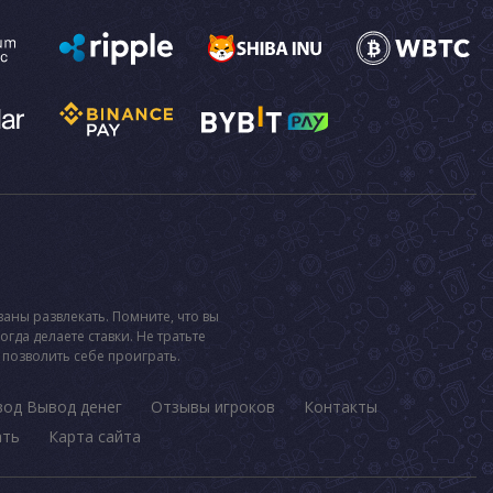
аны развлекать. Помните, что вы
огда делаете ставки. Не тратьте
позволить себе проиграть.
вод Вывод денег
Отзывы игроков
Контакты
ать
Карта сайта