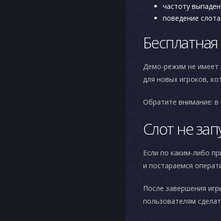
частоту выпаден
поведение слота
Бесплатная
Демо-режим не имеет 
для новых игроков, ко
Обратите внимание: в
Слот не зап
Если по каким-либо п
и постараемся операт
После завершения игр
пользователям сделат