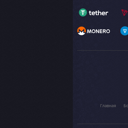
Главная
Б