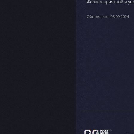
Желаем приятной и ув
Обновлено:
08.09.2024