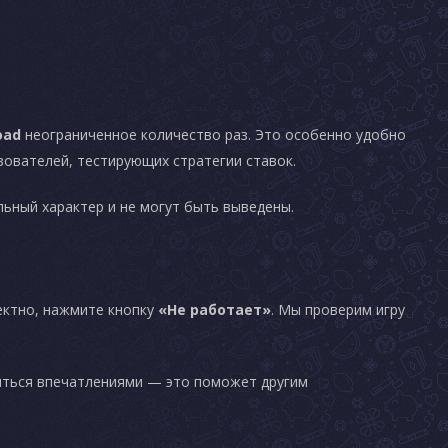
oad
неограниченное количество раз. Это особенно удобно
зователей, тестирующих стратегии ставок.
ьный характер и не могут быть выведены.
ектно, нажмите кнопку
«Не работает»
. Мы проверим игру
иться впечатлениями — это поможет другим