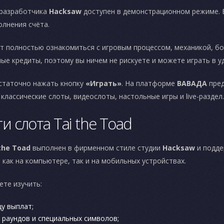
разработчика
Hacksaw
доступен в демонстрационном режиме. 
олнения счёта.
т полностью ознакомиться с игровым процессом, механикой, бо
ые кредиты, поэтому вы ничем не рискуете и можете играть в у
остаточно нажать кнопку
«Играть»
. На платформе
ВАВАДА
пред
классические слоты, видеослоты, настольные игры и live-раздел.
 слота Tai the Toad
the Toad
выполнен в фирменном стиле студии
Hacksaw
и подде
 как на компьютере, так и на мобильных устройствах.
ете изучить:
цу выплат;
 раундов и специальных символов;