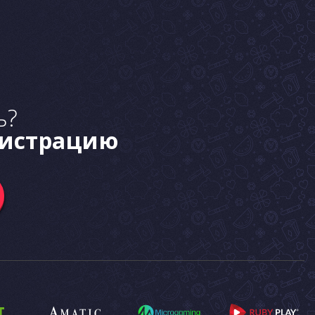
ь?
гистрацию