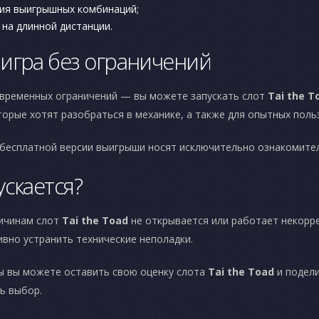
ия выигрышных комбинаций;
 на длинной дистанции.
 игра без ограничений
временных ограничений — вы можете запускать слот
Tai the T
торые хотят разобраться в механике, а также для опытных поль
 бесплатной версии выигрыши носят исключительно ознакомител
ускается?
ричинам слот
Tai the Toad
не открывается или работает некорр
ивно устранить технические неполадки.
ы вы можете оставить свою оценку слота
Tai the Toad
и подел
ь выбор.