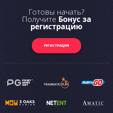
Готовы начать?
Получите
Бонус за
регистрацию
РЕГИСТРАЦИЯ