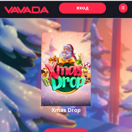
ВХОД
Xmas Drop