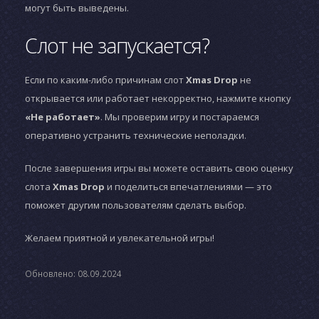
могут быть выведены.
Слот не запускается?
Если по каким-либо причинам слот
Xmas Drop
не
открывается или работает некорректно, нажмите кнопку
«Не работает»
. Мы проверим игру и постараемся
оперативно устранить технические неполадки.
После завершения игры вы можете оставить свою оценку
слота
Xmas Drop
и поделиться впечатлениями — это
поможет другим пользователям сделать выбор.
Желаем приятной и увлекательной игры!
Обновлено:
08.09.2024