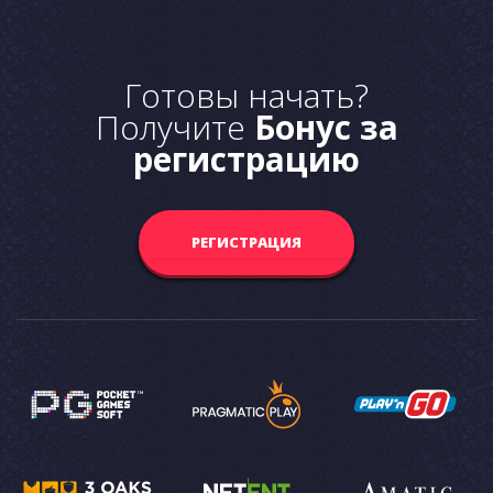
Готовы начать?
Получите
Бонус за
регистрацию
РЕГИСТРАЦИЯ