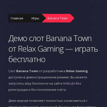
Главная
Игры
Banana Town
Демо слот Banana Town
от Relax Gaming — играть
бесплатно
Слот
Banana Town
от разработчика
Relax Gaming
доступен в демонстрационном режиме. Вы можете
запустить игру бесплатно на сайте
ВАВАДА
без
регистрации и без пополнения счёта.
Демо-версия позволяет полностью ознакомиться с
игровым процессом, механикой, бонусными функциями и