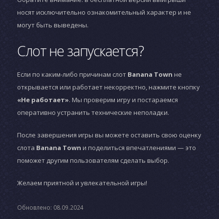
носят исключительно ознакомительный характер и не
могут быть выведены.
Слот не запускается?
Если по каким-либо причинам слот
Banana Town
не
открывается или работает некорректно, нажмите кнопку
«Не работает»
. Мы проверим игру и постараемся
оперативно устранить технические неполадки.
После завершения игры вы можете оставить свою оценку
слота
Banana Town
и поделиться впечатлениями — это
поможет другим пользователям сделать выбор.
Желаем приятной и увлекательной игры!
Обновлено:
08.09.2024