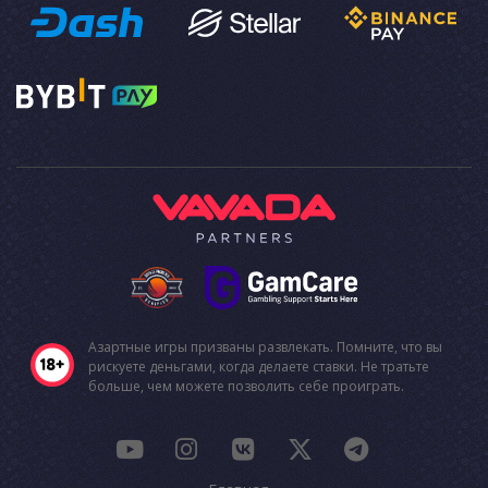
Азартные игры призваны развлекать. Помните, что вы
рискуете деньгами, когда делаете ставки. Не тратьте
больше, чем можете позволить себе проиграть.