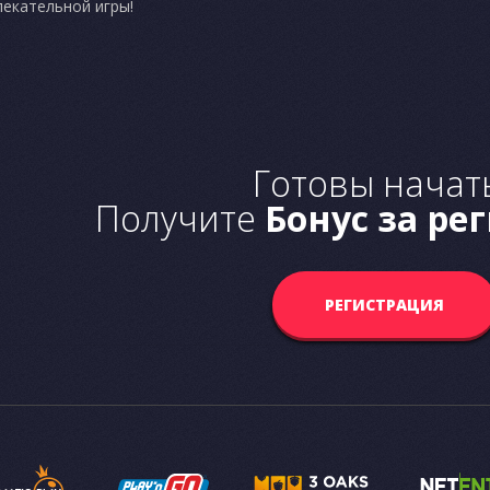
лекательной игры!
Готовы начат
Получите
Бонус за ре
РЕГИСТРАЦИЯ