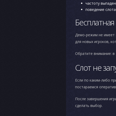
частоту выпаден
поведение слота
Бесплатная
Демо-режим не имеет 
для новых игроков, ко
Обратите внимание: в
Слот не зап
Если по каким-либо п
постараемся оператив
После завершения игр
сделать выбор.