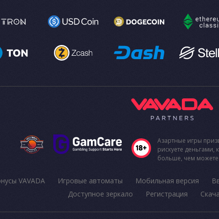
Азартные игры призв
рискуете деньгами, к
больше, чем можете 
онусы VAVADA
Игровые автоматы
Мобильная версия
В
Доступное зеркало
Регистрация
Скач