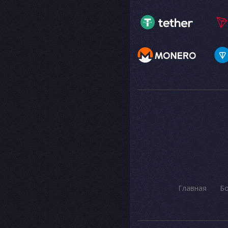
Главная
Б