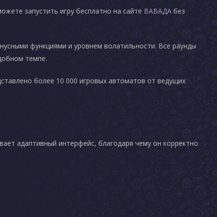
ожете запустить игру бесплатно на сайте
ВАВАДА
без
нусными функциями и уровнем волатильности. Все раунды
добном темпе.
ставлено более 10 000 игровых автоматов от ведущих
вает адаптивный интерфейс, благодаря чему он корректно