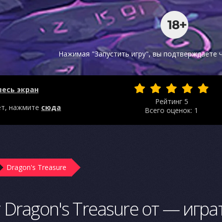
Нажимая "Запустить игру", вы подтверждаете ч
весь экран
Рейтинг
5
ет, нажмите
сюда
Всего оценок:
1
Dragon's Treasure
 Dragon's Treasure от — игра