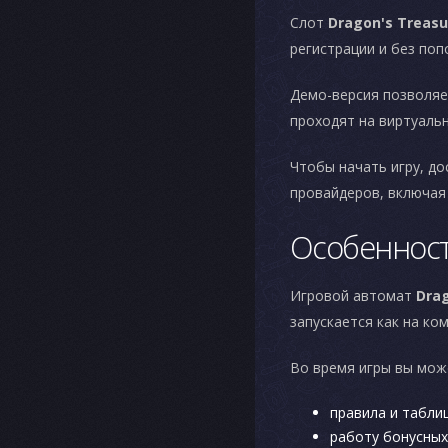
Слот
Dragon's Treasu
регистрации и без поп
Демо-версия позволяе
проходят на виртуальн
Чтобы начать игру, д
провайдеров, включая 
Особенности
Игровой автомат
Drag
запускается как на ко
Во время игры вы мож
правила и табли
работу бонусных