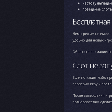
частоту выпаден
поведение слота
Бесплатная
Демо-режим не имеет 
удобно для новых игро
Обратите внимание: в
Слот не зап
Если по каким-либо п
проверим игру и поста
После завершения игр
пользователям сделат