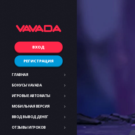
ВХОД
РЕГИСТРАЦИЯ
ГЛАВНАЯ
БОНУСЫ VAVADA
ИГРОВЫЕ АВТОМАТЫ
МОБИЛЬНАЯ ВЕРСИЯ
ВВОД ВЫВОД ДЕНЕГ
ОТЗЫВЫ ИГРОКОВ