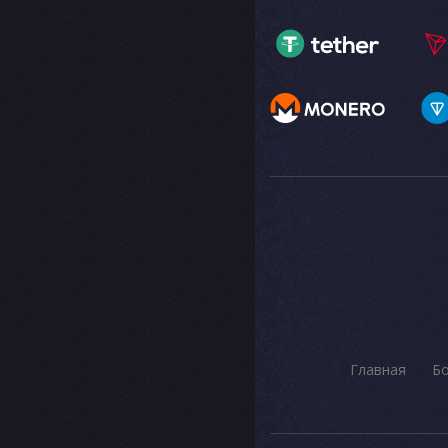
Главная
Б