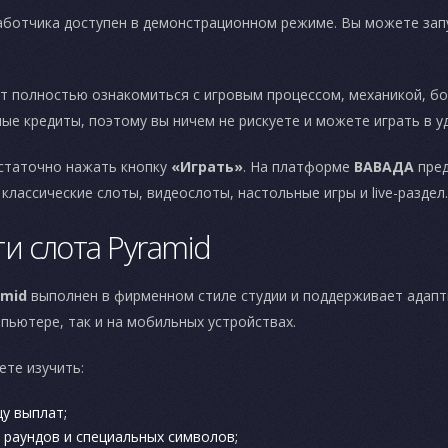
аботчика
доступен в демонстрационном режиме. Вы можете запу
т полностью ознакомиться с игровым процессом, механикой, бо
ые кредиты, поэтому вы ничем не рискуете и можете играть в у
остаточно нажать кнопку
«Играть»
. На платформе
ВАВАДА
пред
классические слоты, видеослоты, настольные игры и live-раздел.
и слота Pyramid
amid
выполнен в фирменном стиле студии
и поддерживает адапт
мпьютере, так и на мобильных устройствах.
ете изучить:
цу выплат;
 раундов и специальных символов;