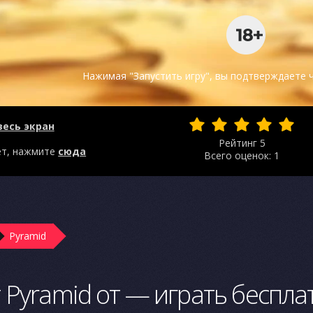
Нажимая "Запустить игру", вы подтверждаете ч
весь экран
Рейтинг
5
ет, нажмите
сюда
Всего оценок:
1
Pyramid
 Pyramid от — играть беспла