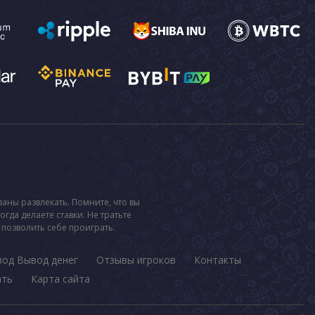
аны развлекать. Помните, что вы
огда делаете ставки. Не тратьте
позволить себе проиграть.
вод Вывод денег
Отзывы игроков
Контакты
ать
Карта сайта