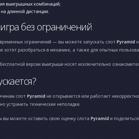
ия выигрышных комбинаций;
 на длинной дистанции.
 игра без ограничений
временных ограничений — вы можете запускать слот
Pyramid
н
е хотят разобраться в механике, а также для опытных пользова
 бесплатной версии выигрыши носят исключительно ознакомител
ускается?
ричинам слот
Pyramid
не открывается или работает некорректн
но устранить технические неполадки.
ы вы можете оставить свою оценку слота
Pyramid
и поделиться