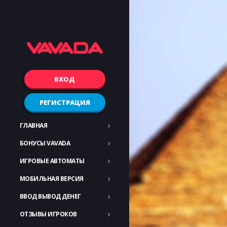
ВХОД
РЕГИСТРАЦИЯ
ГЛАВНАЯ
БОНУСЫ VAVADA
ИГРОВЫЕ АВТОМАТЫ
МОБИЛЬНАЯ ВЕРСИЯ
ВВОД ВЫВОД ДЕНЕГ
ОТЗЫВЫ ИГРОКОВ