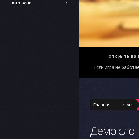
КОНТАКТЫ
Открыть на 
Если игра не работа
Главная
Игры
Демо слот