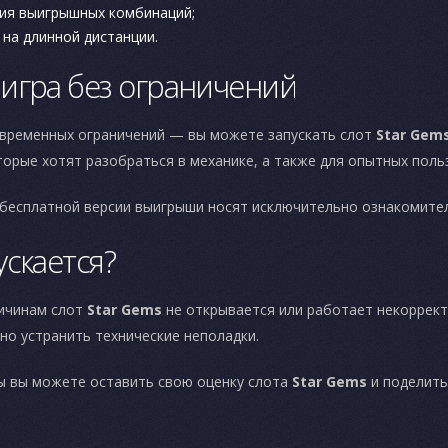
ия выигрышных комбинаций;
 на длинной дистанции.
 игра без ограничений
временных ограничений — вы можете запускать слот
Star Gem
торые хотят разобраться в механике, а также для опытных поль
 бесплатной версии выигрыши носят исключительно ознакомител
ускается?
ричинам слот
Star Gems
не открывается или работает некоррек
но устранить технические неполадки.
ы вы можете оставить свою оценку слота
Star Gems
и поделить