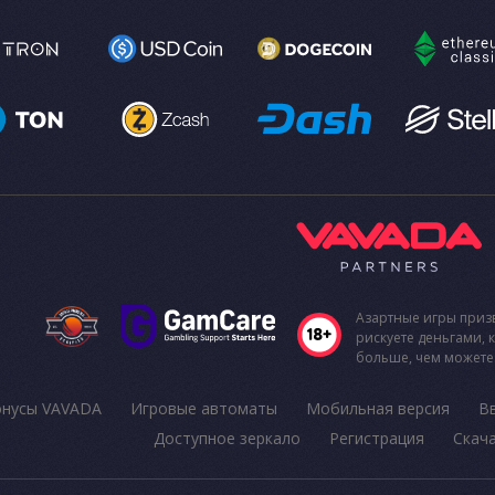
Азартные игры призв
рискуете деньгами, к
больше, чем можете 
онусы VAVADA
Игровые автоматы
Мобильная версия
В
Доступное зеркало
Регистрация
Скач