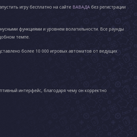
пустить игру бесплатно на сайте
ВАВАДА
без регистрации
нусными функциями и уровнем волатильности. Все раунды
добном темпе.
ставлено более 10 000 игровых автоматов от ведущих
птивный интерфейс, благодаря чему он корректно