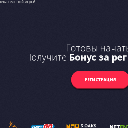
лекательной игры!
Готовы начат
Получите
Бонус за ре
РЕГИСТРАЦИЯ