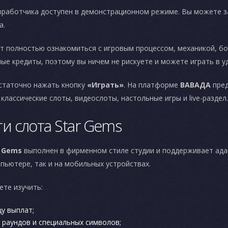
зработчика
доступен в демонстрационном режиме. Вы можете за
а.
т полностью ознакомиться с игровым процессом, механикой, бо
ые кредиты, поэтому вы ничем не рискуете и можете играть в у
остаточно нажать кнопку
«Играть»
. На платформе
ВАВАДА
пред
классические слоты, видеослоты, настольные игры и live-раздел.
и слота Star Gems
r Gems
выполнен в фирменном стиле студии
и поддерживает ада
мпьютере, так и на мобильных устройствах.
ете изучить:
цу выплат;
 раундов и специальных символов;