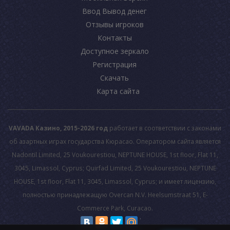
Ввод Вывод денег
Отзывы игроков
Контакты
Доступное зеркало
Регистрация
Скачать
Карта сайта
VAVADA Казино, 2015-2026 год
работает в соответствии с законами
об азартных играх государства Кюрасао. Оператором сайта является
Nadontil Limited, 25 Voukourestiou, NEPTUNE HOUSE, 1st floor, Flat 11,
3045, Limassol, Cyprus; Quirfad Limited, 25 Voukourestiou, NEPTUNE
HOUSE, 1st floor, Flat 11, 3045, Limassol, Cyprus; и имеет лицензию,
полностью принадлежащую Overcan N.V. Heelsumstraat 51, E-
Commerce Park, Curacao.