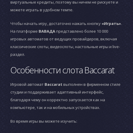
виртуальные кредиты, поэтому вы ничем не рискуете и
можете играть в удобном темпе.
Чтобы начать игру, достаточно нажать кнопку
«Играть»
.
На платформе
ВАВАДА
представлено более 10 000
игровых автоматов от ведущих провайдеров, включая
классические слоты, видеослоты, настольные игры и live-
раздел.
Особенности слота Baccarat
Игровой автомат
Baccarat
выполнен в фирменном стиле
студии
и поддерживает адаптивный интерфейс,
благодаря чему он корректно запускается как на
компьютере, так и на мобильных устройствах.
Во время игры вы можете изучить: