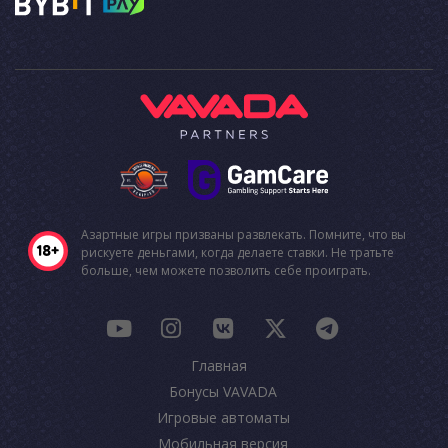
Азартные игры призваны развлекать. Помните, что вы
рискуете деньгами, когда делаете ставки. Не тратьте
больше, чем можете позволить себе проиграть.
Главная
Бонусы VAVADA
Игровые автоматы
Мобильная версия