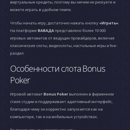
виртуальные кредиты, поэтому вы ничем не рискуете и
можете играть в удобном темпе.
Чтобы начать игру, достаточно нажать кнопку
«Играть»
.
На платформе
ВАВАДА
представлено более 10 000
игровых автоматов от ведущих провайдеров, включая
классические слоты, видеослоты, настольные игры и live-
раздел.
Особенности слота Bonus
Poker
Игровой автомат
Bonus Poker
выполнен в фирменном
стиле студии
и поддерживает адаптивный интерфейс,
благодаря чему он корректно запускается как на
компьютере, так и на мобильных устройствах.