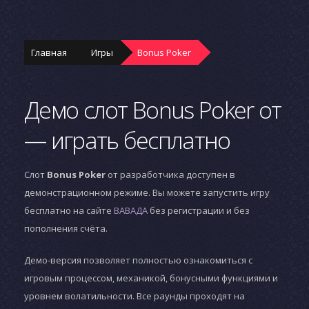
Главная
Игры
Bonus Poker
Демо слот Bonus Poker от
— играть бесплатно
Слот
Bonus Poker
от разработчика
доступен в
демонстрационном режиме. Вы можете запустить игру
бесплатно на сайте
ВАВАДА
без регистрации и без
пополнения счёта.
Демо-версия позволяет полностью ознакомиться с
игровым процессом, механикой, бонусными функциями и
уровнем волатильности. Все раунды проходят на