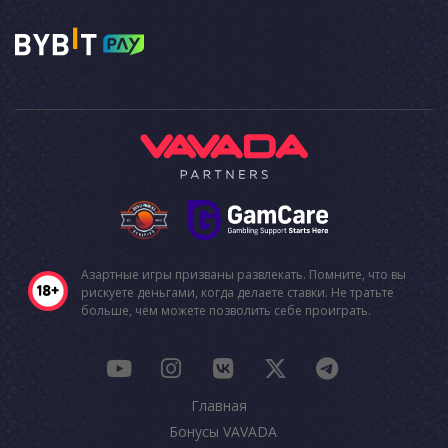
Азартные игры призваны развлекать. Помните, что вы
рискуете деньгами, когда делаете ставки. Не тратьте
больше, чем можете позволить себе проиграть.
Главная
Бонусы VAVADA