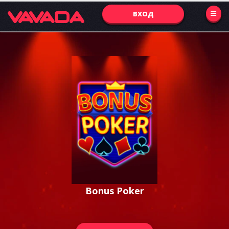
ВХОД
Bonus Poker