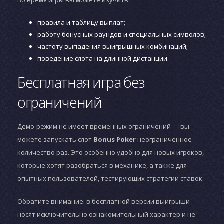
Во время игры вы можете изучить:
правила и таблицу выплат;
работу бонусных раундов и специальных символов;
частоту выпадения выигрышных комбинаций;
поведение слота на длинной дистанции.
Бесплатная игра без
ограничений
Демо-режим не имеет временных ограничений — вы
можете запускать слот
Bonus Poker
неограниченное
количество раз. Это особенно удобно для новых игроков,
которые хотят разобраться в механике, а также для
опытных пользователей, тестирующих стратегии ставок.
Обратите внимание: в бесплатной версии выигрыши
носят исключительно ознакомительный характер и не